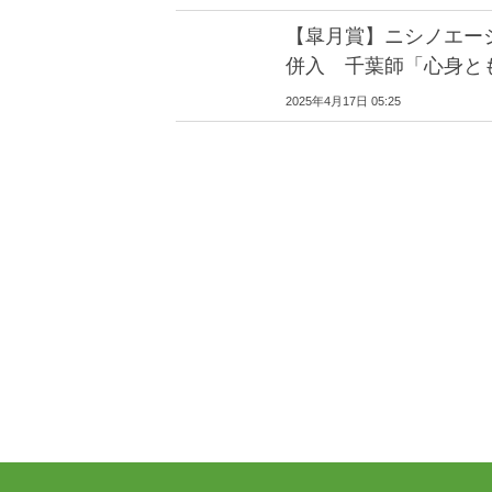
【皐月賞】ニシノエー
併入 千葉師「心身と
2025年4月17日 05:25