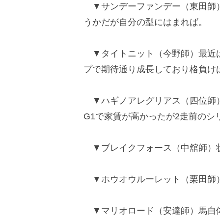
▼サンデーファンデー（東田師）
うかだが自分の型にはまれば。
▼タイトニット（今野師）最近は
プで期待通り成長しており格負け
▼ハギノアレグリアス（四位師）
G1で家賃が高かったが2走前のシ
▼ブレイクフォース（中舘師）状
▼ホウオウルーレット（栗田師）
▼マリオロード（安達師）馬自体