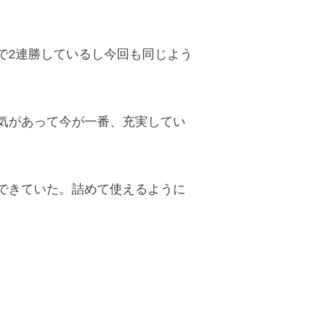
で2連勝しているし今回も同じよう
気があって今が一番、充実してい
できていた。詰めて使えるように