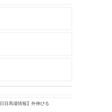
4日目馬場情報】外伸びる