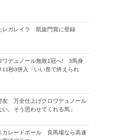
たレガレイラ 凱旋門賞に登録
ワデュノール無敗1冠へ! 3馬身
11秒3併入「いい形で終えられ
村友 万全仕上げクロワデュノール
ない。そう思わせてくれる馬」
スカレードボール 良馬場なら高速