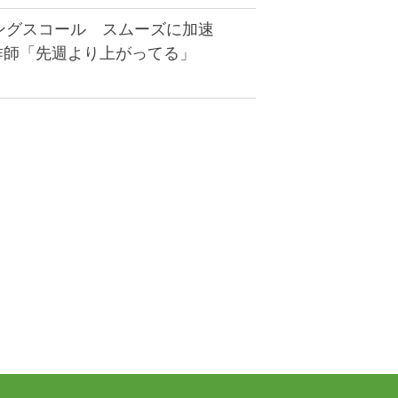
ングスコール スムーズに加速
矢作師「先週より上がってる」