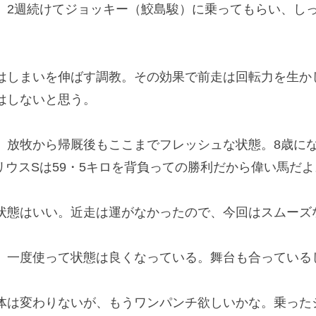
2週続けてジョッキー（鮫島駿）に乗ってもらい、しっ
しまいを伸ばす調教。その効果で前走は回転力を生か
はしないと思う。
放牧から帰厩後もここまでフレッシュな状態。8歳に
リウスSは59・5キロを背負っての勝利だから偉い馬だよ
態はいい。近走は運がなかったので、今回はスムーズ
一度使って状態は良くなっている。舞台も合っている
は変わりないが、もうワンパンチ欲しいかな。乗った