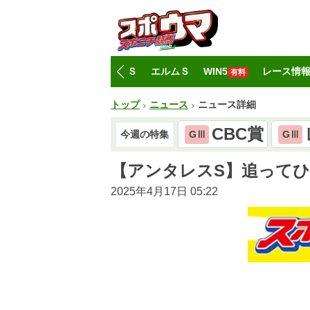
トップ
CBC賞
レパードＳ
エルムＳ
WIN5
レース情
有料
トップ
ニュース
ニュース詳細
CBC賞
今週の特集
GⅢ
GⅢ
【アンタレスS】追って
2025年4月17日 05:22