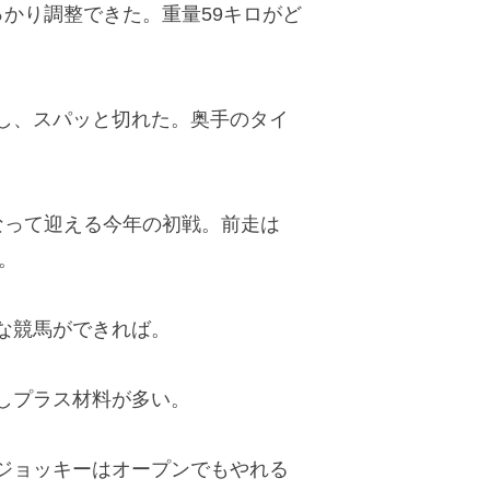
かり調整できた。重量59キロがど
し、スパッと切れた。奥手のタイ
なって迎える今年の初戦。前走は
。
な競馬ができれば。
しプラス材料が多い。
ジョッキーはオープンでもやれる