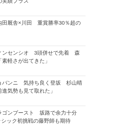
の実績プラス
田厩舎×川田 重賞勝率30％超の
ィンセンシオ 3頭併せで先着 森
「素軽さが出てきた」
ョバンニ 気持ち良く登坂 杉山晴
前進気勢も見て取れた」
ラゴンブースト 坂路で余力十分
クラシック初挑戦の藤野師も期待