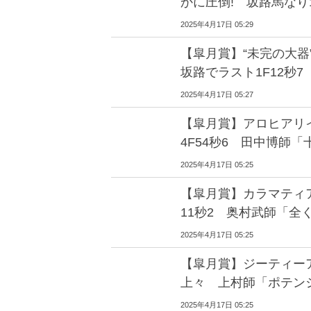
かに圧倒! 坂路馬なり
2025年4月17日 05:29
【皐月賞】“未完の大
坂路でラスト1F12秒
2025年4月17日 05:27
【皐月賞】アロヒアリ
4F54秒6 田中博師
2025年4月17日 05:25
【皐月賞】カラマティ
11秒2 奥村武師「全
2025年4月17日 05:25
【皐月賞】ジーティー
上々 上村師「ポテン
2025年4月17日 05:25