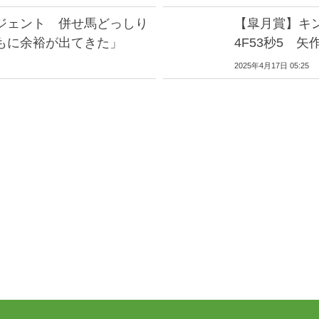
ジェント 併せ馬どっしり
【皐月賞】キ
もに余裕が出てきた」
4F53秒5 
2025年4月17日 05:25