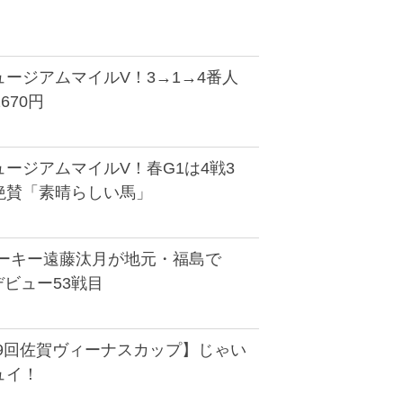
ージアムマイルV！3→1→4番人
670円
ージアムマイルV！春G1は4戦3
絶賛「素晴らしい馬」
ルーキー遠藤汰月が地元・福島で
デビュー53戦目
第9回佐賀ヴィーナスカップ】じゃい
ュイ！