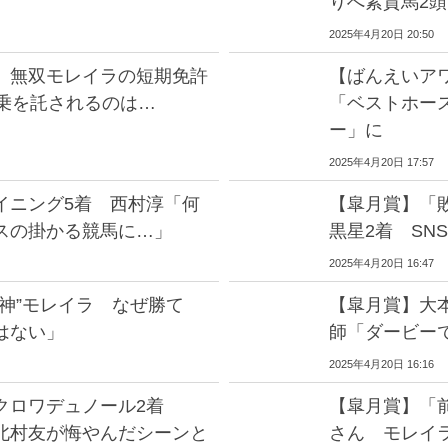
りへ素質馬2
2025年4月20日 20:50
」無双モレイラの短期免許
【ばんえいア
騎乗を託されるのは…
「ベストホー
ー」に
2025年4月20日 17:57
イニング5着 西村淳「何
【皐月賞】「
スの掛かる競馬に…」
黒星2着 SN
2025年4月20日 16:47
神”モレイラ なぜ勝て
【皐月賞】大
はない」
師「ダービー
2025年4月20日 16:16
クロワデュノール2着
【皐月賞】「
北村友が悔やんだシーンと
さん モレイ