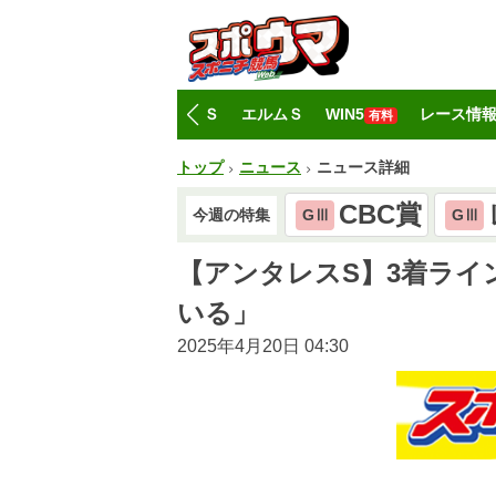
トップ
CBC賞
レパードＳ
エルムＳ
WIN5
レース情
有料
トップ
ニュース
ニュース詳細
CBC賞
今週の特集
GⅢ
GⅢ
【アンタレスS】3着ラ
いる」
2025年4月20日 04:30