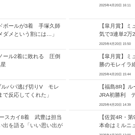
2025年4月20日 16:11
ドボールが3着 手塚久師
【皐月賞】ミュ
メダメという割には…」
気で3連単2万2
2025年4月20日 15:50
ノール2着に敗れる 圧倒
【皐月賞】ミュ
黒星
勝のモレイラ
2025年4月20日 15:44
ブルパパ逃げ切りV モレ
【福島8R】
まで反応してくれた」
JRA初勝利 
2025年4月20日 14:39
ースカイ8着 武豊は担当
【佐賀4R・
い出を語る「いい思い出が
本命はミルニ