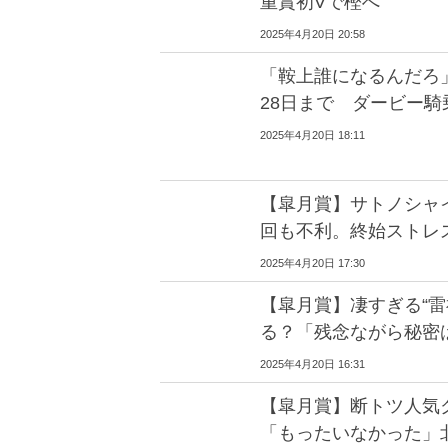
重賞初Vで樫へ
2025年4月20日 20:58
「鞍上誰になるんだろ
28日まで ダービー
2025年4月20日 18:11
【皐月賞】サトノシャ
回も不利。終始ストレ
2025年4月20日 17:30
【皐月賞】凄すぎる“雷
る？「残念ながら秘密
2025年4月20日 16:31
【皐月賞】断トツ人気
「もったいなかった」