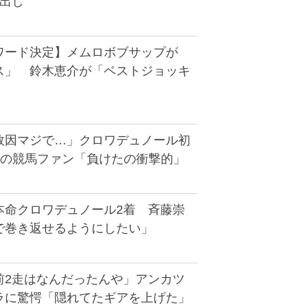
頭出し
ワード決定】メムロボブサップが
ス」 鈴木恵介が「ベストジョッキ
敗因マジで…」クロワデュノール初
Sの競馬ファン「負けたの衝撃的」
本命クロワデュノール2着 斉藤崇
で巻き返せるようにしたい」
前2走はなんだったんや」アンカツ
ラに驚愕「隠れてたギアを上げた」