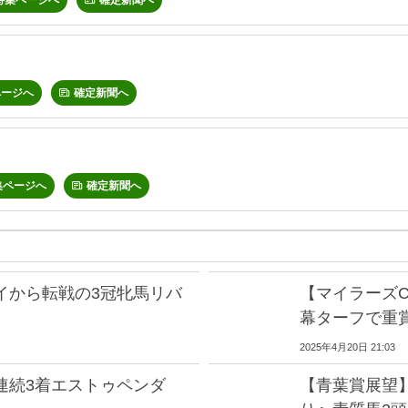
特集ページへ
確定新聞へ
ページへ
確定新聞へ
集ページへ
確定新聞へ
イから転戦の3冠牝馬リバ
【マイラーズ
幕ターフで重
2025年4月20日 21:03
3連続3着エストゥペンダ
【青葉賞展望