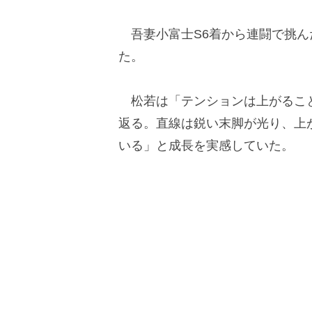
吾妻小富士S6着から連闘で挑ん
た。
松若は「テンションは上がること
返る。直線は鋭い末脚が光り、上が
いる」と成長を実感していた。