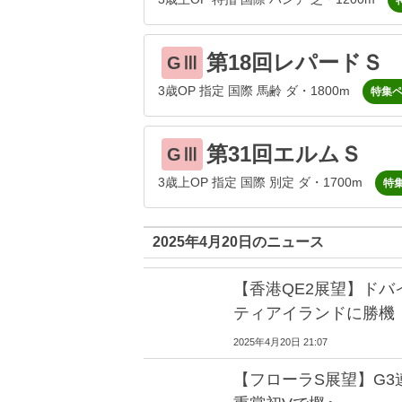
第18回レパードＳ
GⅢ
3歳OP 指定 国際 馬齢 ダ・1800m
特集
第31回エルムＳ
GⅢ
3歳上OP 指定 国際 別定 ダ・1700m
特
2025年4月20日のニュース
【香港QE2展望】ドバ
ティアイランドに勝機
2025年4月20日 21:07
【フローラS展望】G