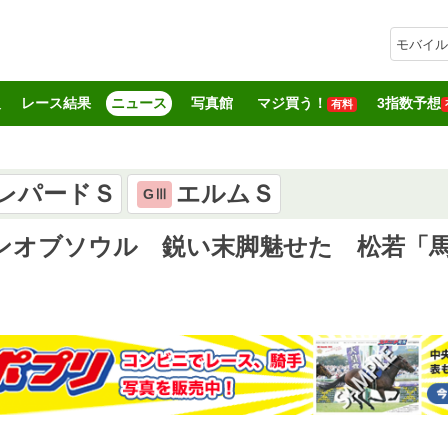
モバイル
報
レース結果
ニュース
写真館
マジ買う！
3指数予想
有料
レパードＳ
エルムＳ
GⅢ
インオブソウル 鋭い末脚魅せた 松若「