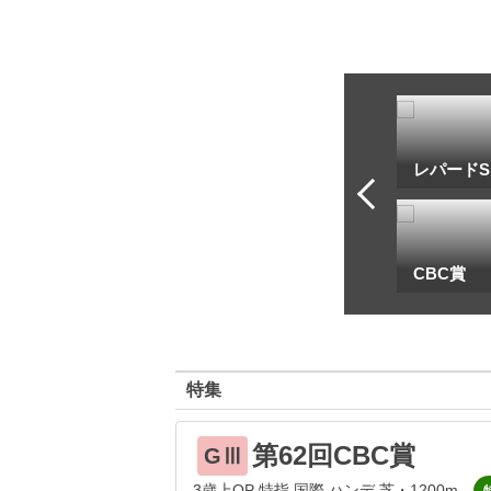
トフ・ルメール
安藤勝己
レパードS
一
地方海外G1出馬表
CBC賞
特集
第62回CBC賞
GⅢ
3歳上OP 特指 国際 ハンデ 芝・1200m