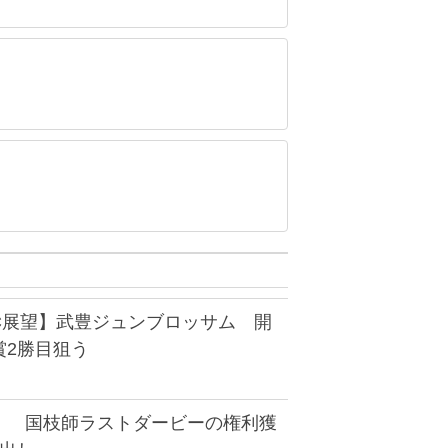
C展望】武豊ジュンブロッサム 開
賞2勝目狙う
】 国枝師ラストダービーの権利獲