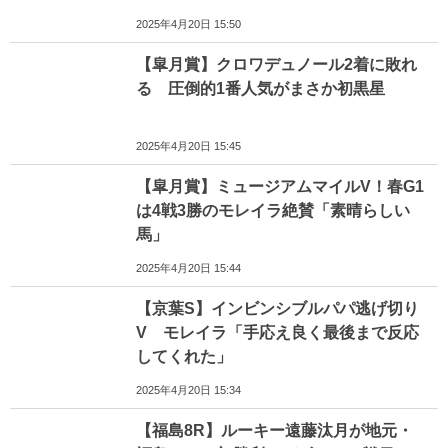
2025年4月20日 15:50
【皐月賞】クロワデュノール2着に敗れ
る 圧倒的1番人気がまさか初黒星
2025年4月20日 15:45
【皐月賞】ミュージアムマイルV！春G1
は4戦3勝のモレイラ絶賛「素晴らしい
馬」
2025年4月20日 15:44
【京葉S】インビンシブルパパ逃げ切り
V モレイラ「手応え良く最後まで反応
してくれた」
2025年4月20日 15:34
【福島8R】ルーキー遠藤汰月が地元・