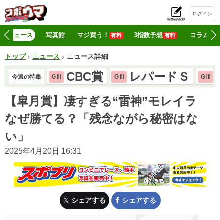
ログイン
初
ニュース
写真館
マジ買う！
3指数予想
コラム
有料
有料
トップ
ニュース
ニュース詳細
CBC賞
レパードＳ
今週の特集
GⅢ
GⅢ
GⅢ
【皐月賞】凄すぎる“雷神”モレイラ
なぜ勝てる？「残念ながら秘密はな
い」
2025年4月20日 16:31
シェアする
シェアする