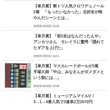
【皐月賞】断トツ人気クロワデュノール
2着 「もったいなかった」北村友が悔
やんだシーンとは…
2025年4月20日 16:15
【皐月賞】「前2走はなんだったんや」
アンカツさん モレイラに驚愕「隠れて
たギアを上げた」
2025年4月20日 16:11
【皐月賞】マスカレードボールが3着
手塚久師「中山、みなさんがダメダメと
いう割には…」
2025年4月20日 16:09
【皐月賞】ミュージアムマイルV！
3→1→4番人気で3連単2万2670円