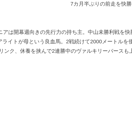
7カ月半ぶりの前走を快勝
アは開幕週向きの先行力の持ち主。中山未勝利戦を快勝
アライトが母という良血馬。2戦続けて2000メートル
ーリンク、休養を挟んで2連勝中のヴァルキリーバースも