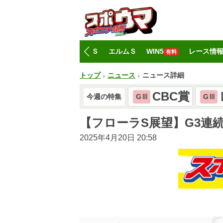
トップ
CBC賞
レパードＳ
エルムＳ
WIN5
レース情
有料
トップ
ニュース
ニュース詳細
CBC賞
今週の特集
GⅢ
GⅢ
【フローラS展望】G3連
2025年4月20日 20:58