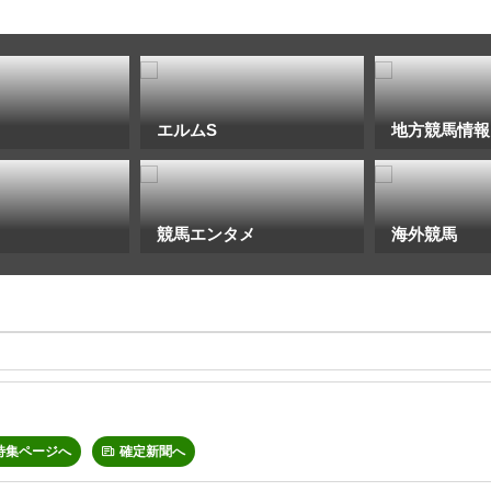
エルムS
地方競馬情報
競馬エンタメ
海外競馬
特集ページへ
確定新聞へ