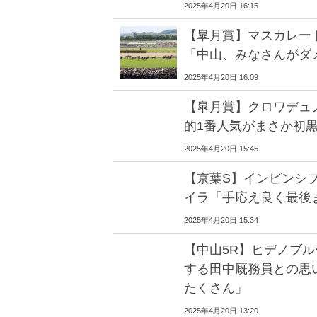
2025年4月20日 16:15
【皐月賞】マスカレー
「中山、みなさんがダ
2025年4月20日 16:09
【皐月賞】クロワデュ
的1番人気がまさか初
2025年4月20日 15:45
【京葉S】インビンシ
イラ「手応え良く最後
2025年4月20日 15:34
【中山5R】ヒデノブル
する田中厩務員との思
たくさん」
2025年4月20日 13:20