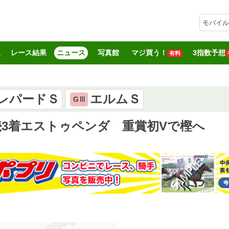
モバイル
報
レース結果
ニュース
写真館
マジ買う！
3指数予想
有料
レパードＳ
エルムＳ
GⅢ
続3着エストゥペンダ 重賞初Vで樫へ