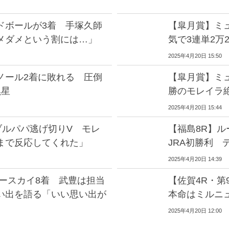
ドボールが3着 手塚久師
【皐月賞】ミュ
メダメという割には…」
気で3連単2万2
2025年4月20日 15:50
ノール2着に敗れる 圧倒
【皐月賞】ミュ
黒星
勝のモレイラ
2025年4月20日 15:44
ブルパパ逃げ切りV モレ
【福島8R】
まで反応してくれた」
JRA初勝利 
2025年4月20日 14:39
ースカイ8着 武豊は担当
【佐賀4R・
い出を語る「いい思い出が
本命はミルニ
2025年4月20日 12:00