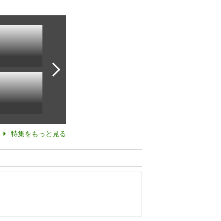
特集をもっと見る