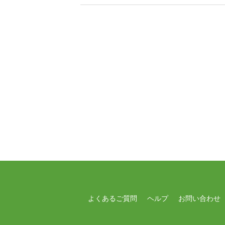
よくあるご質問
ヘルプ
お問い合わせ