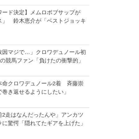
ワード決定】メムロボブサップが
ス」 鈴木恵介が「ベストジョッキ
敗因マジで…」クロワデュノール初
Sの競馬ファン「負けたの衝撃的」
本命クロワデュノール2着 斉藤崇
で巻き返せるようにしたい」
前2走はなんだったんや」アンカツ
ラに驚愕「隠れてたギアを上げた」