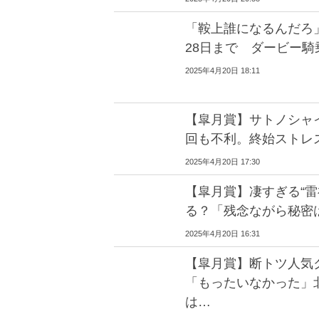
「鞍上誰になるんだろ
28日まで ダービー
2025年4月20日 18:11
【皐月賞】サトノシャ
回も不利。終始ストレ
2025年4月20日 17:30
【皐月賞】凄すぎる“雷
る？「残念ながら秘密
2025年4月20日 16:31
【皐月賞】断トツ人気
「もったいなかった」
は…