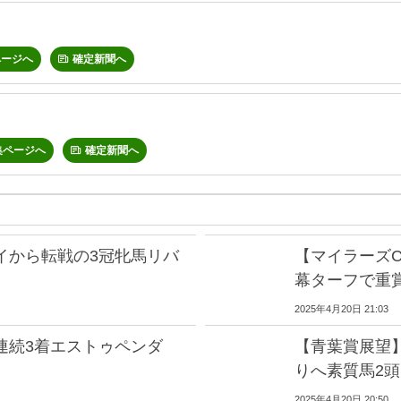
ページへ
確定新聞へ
集ページへ
確定新聞へ
イから転戦の3冠牝馬リバ
【マイラーズ
幕ターフで重
2025年4月20日 21:03
3連続3着エストゥペンダ
【青葉賞展望
りへ素質馬2
2025年4月20日 20:50