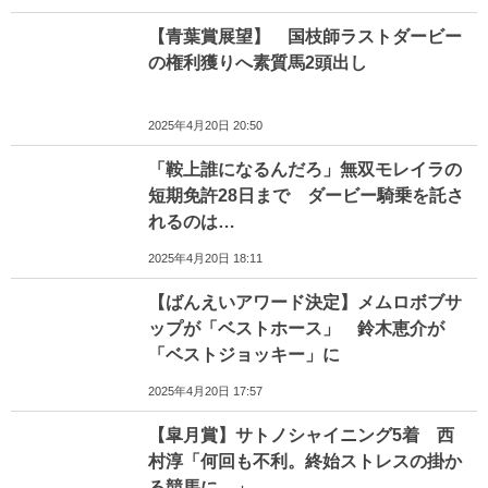
【青葉賞展望】 国枝師ラストダービー
の権利獲りへ素質馬2頭出し
2025年4月20日 20:50
「鞍上誰になるんだろ」無双モレイラの
短期免許28日まで ダービー騎乗を託さ
れるのは…
2025年4月20日 18:11
【ばんえいアワード決定】メムロボブサ
ップが「ベストホース」 鈴木恵介が
「ベストジョッキー」に
2025年4月20日 17:57
【皐月賞】サトノシャイニング5着 西
村淳「何回も不利。終始ストレスの掛か
る競馬に…」