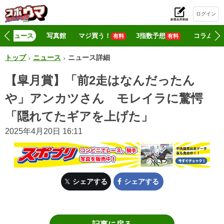
ログイン
初
ニュース
写真館
マジ買う！
3指数予想
コラム
有料
有料
トップ
ニュース
ニュース詳細
【皐月賞】「前2走はなんだったん
や」アンカツさん モレイラに驚愕
「隠れてたギアを上げた」
2025年4月20日 16:11
シェアする
シェアする