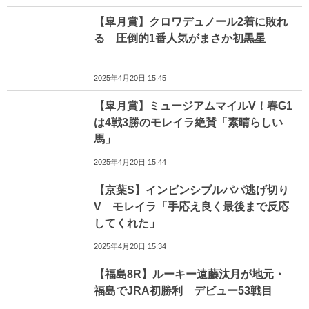
【皐月賞】クロワデュノール2着に敗れ
る 圧倒的1番人気がまさか初黒星
2025年4月20日 15:45
【皐月賞】ミュージアムマイルV！春G1
は4戦3勝のモレイラ絶賛「素晴らしい
馬」
2025年4月20日 15:44
【京葉S】インビンシブルパパ逃げ切り
V モレイラ「手応え良く最後まで反応
してくれた」
2025年4月20日 15:34
【福島8R】ルーキー遠藤汰月が地元・
福島でJRA初勝利 デビュー53戦目