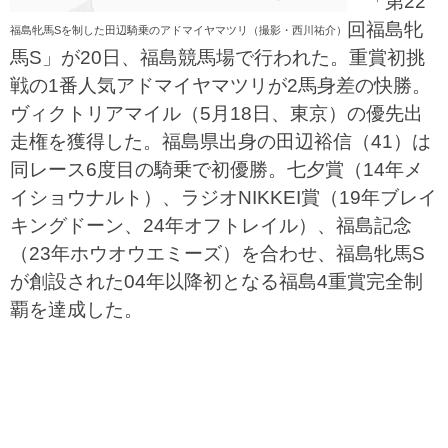
「第22
回福島牝
福島牝馬Sを制した田辺騎乗のアドマイヤマツリ（撮影・西川祐介）
馬S」が20日、福島競馬場で行われた。重賞初挑
戦の1番人気アドマイヤマツリが2馬身差の快勝。
ヴィクトリアマイル（5月18日、東京）の優先出
走権を獲得した。福島県出身の田辺裕信（41）は
同レース6度目の騎乗で初優勝。七夕賞（14年メ
イショウナルト）、ラジオNIKKEI賞（19年ブレイ
キングドーン、24年オフトレイル）、福島記念
（23年ホウオウエミーズ）を合わせ、福島牝馬S
が創設された04年以降初となる福島4重賞完全制
覇を達成した。