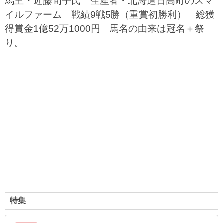
馬主・近藤旬子氏 生産者・北海道日高町のスマ
イルファーム 戦績9戦5勝（重賞初勝利） 総獲
得賞金1億52万1000円 馬名の由来は冠名＋祭
り。
特集