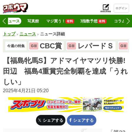
ログイン
初
ニュース
写真館
マジ買う！
3指数予想
コラム
有料
有料
トップ
ニュース
ニュース詳細
CBC賞
レパードＳ
今週の特集
GⅢ
GⅢ
GⅢ
【福島牝馬S】アドマイヤマツリ快勝!
田辺 福島4重賞完全制覇を達成「うれ
しい」
2025年4月21日 05:20
シェアする
シェアする