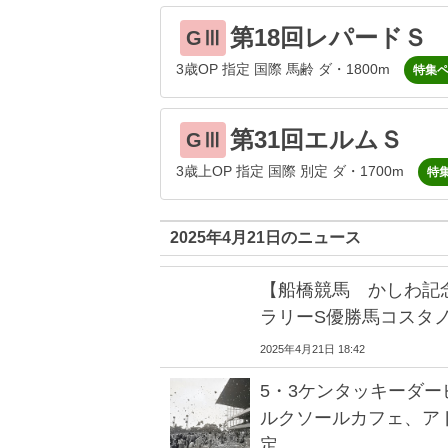
第18回レパードＳ
GⅢ
3歳OP 指定 国際 馬齢 ダ・1800m
特集
第31回エルムＳ
GⅢ
3歳上OP 指定 国際 別定 ダ・1700m
特
2025年4月21日のニュース
【船橋競馬 かしわ記
ラリーS優勝馬コスタ
2025年4月21日 18:42
5・3ケンタッキーダ
ルクソールカフェ、ア
定