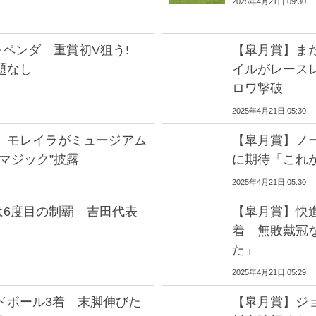
2025年4月21日 09:30
ゥペンダ 重賞初V狙う!
【皐月賞】ま
題なし
イルがレース
ロワ撃破
2025年4月21日 05:30
 モレイラがミュージアム
【皐月賞】ノー
マジック”披露
に期待「これ
2025年4月21日 05:30
は6度目の制覇 吉田代表
【皐月賞】快
着 無敗戴冠
た」
2025年4月21日 05:29
ドボール3着 末脚伸びた
【皐月賞】ジ