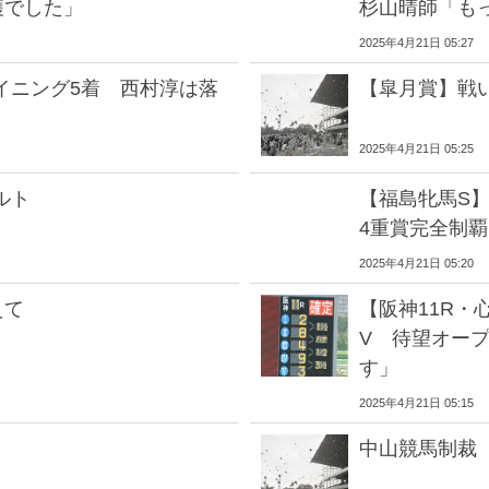
穫でした」
杉山晴師「も
2025年4月21日 05:27
イニング5着 西村淳は落
【皐月賞】戦
2025年4月21日 05:25
ルト
【福島牝馬S
4重賞完全制
2025年4月21日 05:20
えて
【阪神11R・
V 待望オー
す」
2025年4月21日 05:15
中山競馬制裁