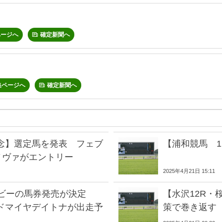
ページへ
確定新聞へ
集ページへ
確定新聞へ
念】選定馬を発表 フェブ
【浦和競馬 
ノヴァがエントリー
2025年4月21日 15:11
ービーの馬券発売が決定
【水沢12R
ドマイヤデイトナが出走予
策で巻き返す