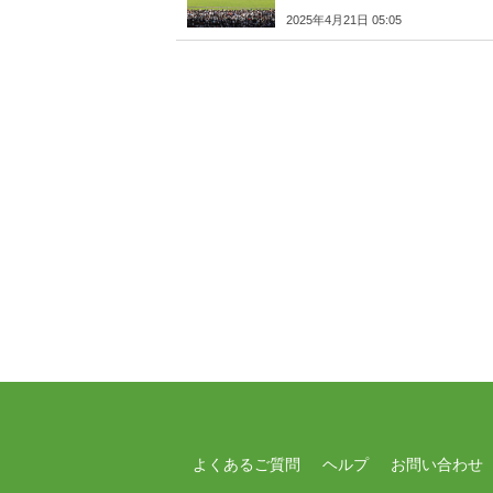
2025年4月21日 05:05
よくあるご質問
ヘルプ
お問い合わせ