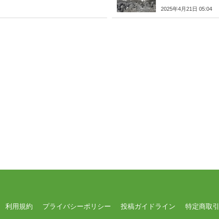
2025年4月21日 05:04
利用規約
プライバシーポリシー
投稿ガイドライン
特定商取