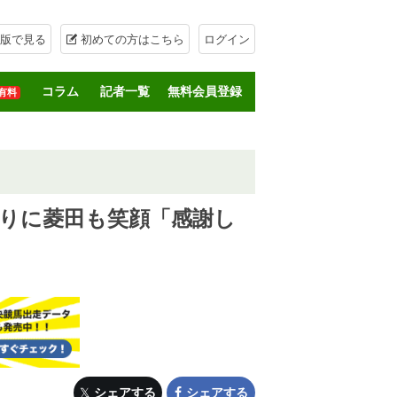
版で見る
初めての方はこちら
ログイン
コラム
記者一覧
無料会員登録
有料
入りに菱田も笑顔「感謝し
シェアする
シェアする