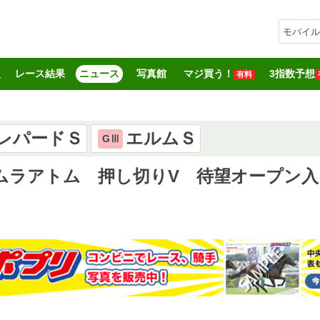
モバイル
報
レース結果
ニュース
写真館
マジ買う！
3指数予想
有料
レパードＳ
エルムＳ
GⅢ
ナムラアトム 押し切りV 待望オープン