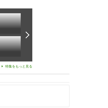
特集をもっと見る