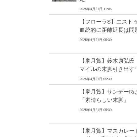
2025年4月21日 11:06
【フローラS】エスト
血統的に距離延長は問
2025年4月21日 05:30
【皐月賞】鈴木康弘氏
マイルの末脚引き出す“
2025年4月21日 05:30
【皐月賞】サンデーR
「素晴らしい末脚」
2025年4月21日 05:30
【皐月賞】マスカレー