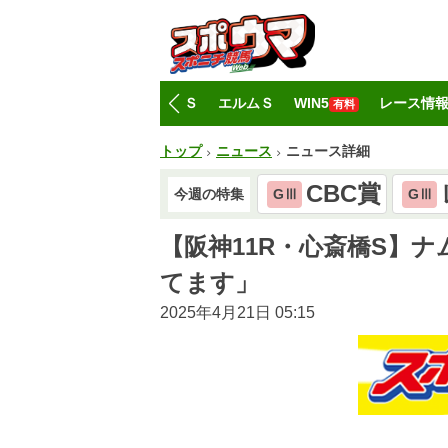
トップ
CBC賞
レパードＳ
エルムＳ
WIN5
レース情
有料
トップ
ニュース
ニュース詳細
CBC賞
今週の特集
GⅢ
GⅢ
【阪神11R・心斎橋S】
てます」
2025年4月21日 05:15