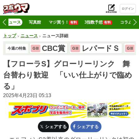
ログイン
初
ニュース
写真館
マジ買う！
3指数予想
コラム
有料
有料
トップ
ニュース
ニュース詳細
CBC賞
レパードＳ
今週の特集
GⅢ
GⅢ
GⅢ
【フローラS】グローリーリンク 舞
台替わり歓迎 「いい仕上がりで臨め
る」
2025年4月23日 05:13
シェアする
シェアする