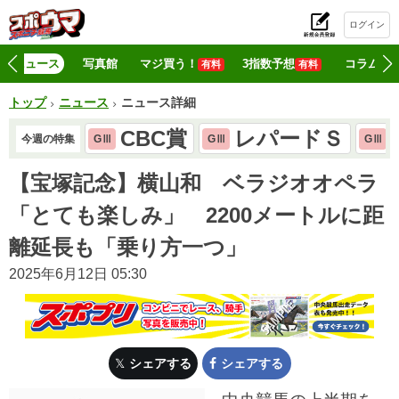
ログイン
初
ニュース
写真館
マジ買う！
3指数予想
コラム
有料
有料
トップ
ニュース
ニュース詳細
CBC賞
レパードＳ
今週の特集
GⅢ
GⅢ
GⅢ
【宝塚記念】横山和 ベラジオオペラ
「とても楽しみ」 2200メートルに距
離延長も「乗り方一つ」
2025年6月12日 05:30
シェアする
シェアする