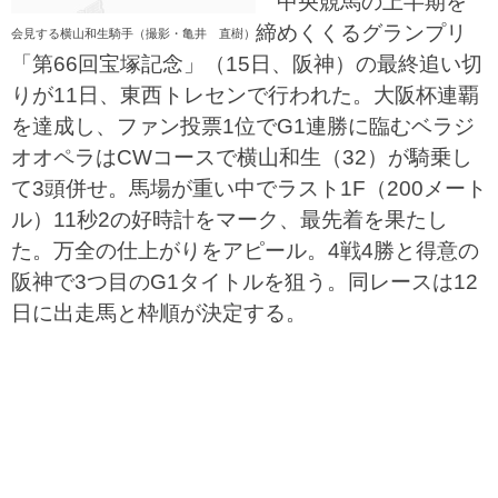
中央競馬の上半期を
締めくくるグランプリ
会見する横山和生騎手（撮影・亀井 直樹）
「第66回宝塚記念」（15日、阪神）の最終追い切
りが11日、東西トレセンで行われた。大阪杯連覇
を達成し、ファン投票1位でG1連勝に臨むベラジ
オオペラはCWコースで横山和生（32）が騎乗し
て3頭併せ。馬場が重い中でラスト1F（200メート
ル）11秒2の好時計をマーク、最先着を果たし
た。万全の仕上がりをアピール。4戦4勝と得意の
阪神で3つ目のG1タイトルを狙う。同レースは12
日に出走馬と枠順が決定する。