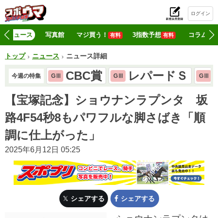
ログイン
初
ニュース
写真館
マジ買う！
3指数予想
コラム
有料
有料
トップ
ニュース
ニュース詳細
CBC賞
レパードＳ
今週の特集
GⅢ
GⅢ
GⅢ
【宝塚記念】ショウナンラプンタ 坂
路4F54秒8もパワフルな脚さばき「順
調に仕上がった」
2025年6月12日 05:25
シェアする
シェアする