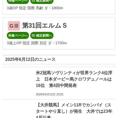
特集ページへ
確定新聞へ
3歳OP 指定 国際 馬齢 ダ・1800m
第31回エルムＳ
GⅢ
特集ページへ
確定新聞へ
3歳上OP 指定 国際 別定 ダ・1700m
2025年6月12日のニュース
米2冠馬ソヴリンティが世界ランク4位浮
上 日本ダービー馬クロワデュノールは
16位 第4回中間発表
2025年6月12日 23:01
【大井競馬】メイン11Rでカンパイ（ス
タートやり直し）が発生 大井では23年
4月以来