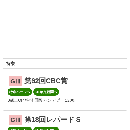
特集
第62回CBC賞
GⅢ
特集ページへ
確定新聞へ
3歳上OP 特指 国際 ハンデ 芝・1200m
第18回レパードＳ
GⅢ