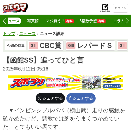
ログイン
初
ニュース
写真館
マジ買う！
3指数予想
コラム
有料
有料
トップ
ニュース
ニュース詳細
CBC賞
レパードＳ
今週の特集
GⅢ
GⅢ
GⅢ
【函館SS】追ってひと言
2025年6月12日 05:16
シェアする
シェアする
▼インビンシブルパパ（横山武）走りの感触を
確かめたけど、調教では芝をうまくつかめてい
た。とてもいい馬です。