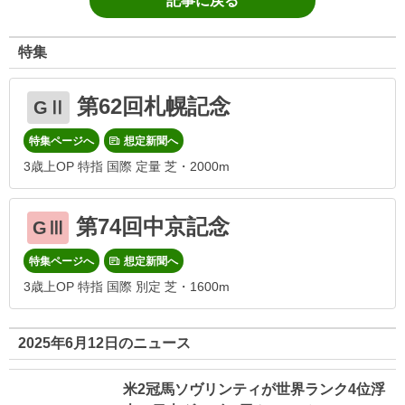
記事に戻る
特集
第62回札幌記念
GⅡ
特集ページへ
想定新聞へ
3歳上OP 特指 国際 定量 芝・2000m
第74回中京記念
GⅢ
特集ページへ
想定新聞へ
3歳上OP 特指 国際 別定 芝・1600m
2025年6月12日のニュース
米2冠馬ソヴリンティが世界ランク4位浮