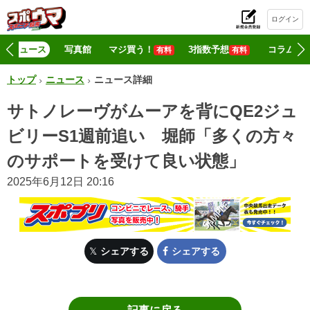
ログイン
初
ニュース
写真館
マジ買う！
3指数予想
コラム
有料
有料
トップ
ニュース
ニュース詳細
サトノレーヴがムーアを背にQE2ジュ
ビリーS1週前追い 堀師「多くの方々
のサポートを受けて良い状態」
2025年6月12日 20:16
シェアする
シェアする