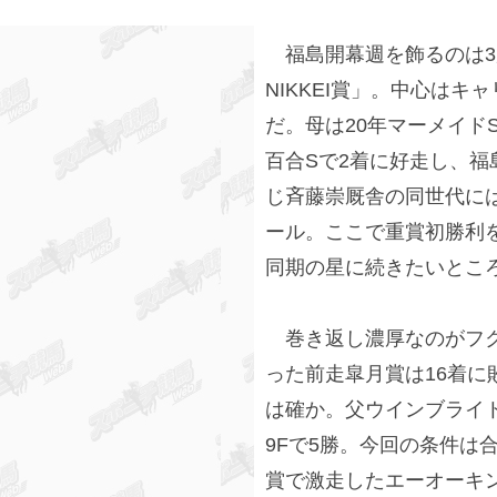
福島開幕週を飾るのは3
NIKKEI賞」。中心はキ
だ。母は20年マーメイド
百合Sで2着に好走し、
じ斉藤崇厩舎の同世代に
ール。ここで重賞初勝利
同期の星に続きたいとこ
巻き返し濃厚なのがフク
った前走皐月賞は16着に
は確か。父ウインブライト
9Fで5勝。今回の条件は
賞で激走したエーオーキ