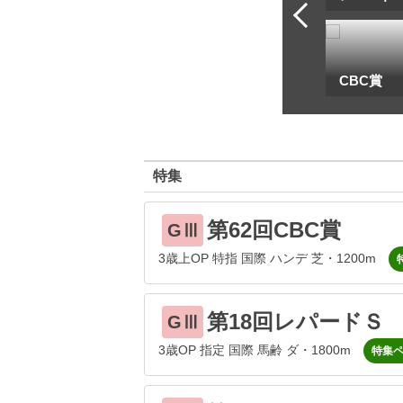
一
地方海外G1出馬表
CBC賞
特集
第62回CBC賞
GⅢ
3歳上OP 特指 国際 ハンデ 芝・1200m
第18回レパードＳ
GⅢ
3歳OP 指定 国際 馬齢 ダ・1800m
特集