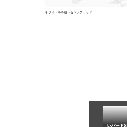
初タイトルを狙うセンツブラッド
トフ・ルメール
安藤勝己
レパードS