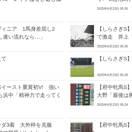
2025年6月23日 05:30
ィニア 1馬身差屈し2
【しらさぎS
し速い流れなら…」
で激走 井上
2025年6月23日 05:30
えて
【しらさぎS
2025年6月23日 05:28
イースト重賞初V! 強い
【府中牝馬S
も浜中「精神力で走ってく
大野「最後は
2025年6月23日 05:24
ンダ3着 大外枠を克服
【府中牝馬S