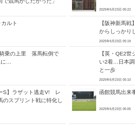
前で競馬がしたかった」
2025年6月23日 05:22
ラカルト
【阪神新馬戦
からしっかり
2025年6月23日 05:19
イ騎乗の上里 落馬転倒で
【英・QE2世
止に…
い2着…日本
と一歩
2025年6月23日 05:10
ーS】ラザット逃走V! レ
函館競馬出来
馬のスプリント戦に特化し
2025年6月23日 05:05