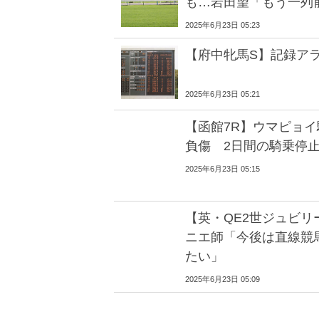
も…岩田望「もう一列
2025年6月23日 05:23
【府中牝馬S】記録ア
2025年6月23日 05:21
【函館7R】ウマピョ
負傷 2日間の騎乗停
2025年6月23日 05:15
【英・QE2世ジュビリ
ニエ師「今後は直線競
たい」
2025年6月23日 05:09