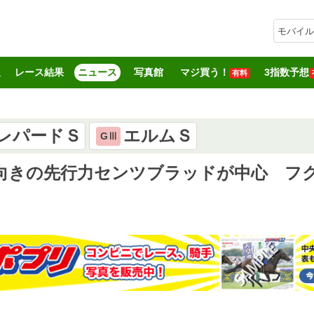
モバイル
報
レース結果
ニュース
写真館
マジ買う！
3指数予想
有料
レパードＳ
エルムＳ
GⅢ
福島向きの先行力センツブラッドが中心 