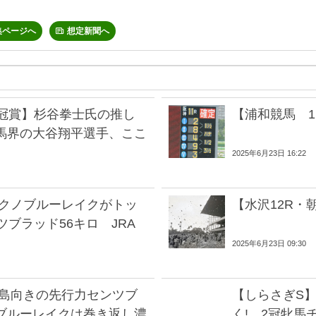
集ページへ
想定新聞へ
栄冠賞】杉谷拳士氏の推し
【浦和競馬 
馬界の大谷翔平選手、ここ
2025年6月23日 16:22
】フクノブルーレイクがトッ
【水沢12R
ツブラッド56キロ JRA
2025年6月23日 09:30
】福島向きの先行力センツブ
【しらさぎS
ブルーレイクは巻き返し濃
く! 2冠牝馬