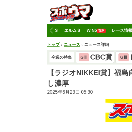
トップ
CBC賞
レパードＳ
エルムＳ
WIN5
レース情
有料
トップ
ニュース
ニュース詳細
CBC賞
今週の特集
GⅢ
GⅢ
【ラジオNIKKEI賞】
し濃厚
2025年6月23日 05:30