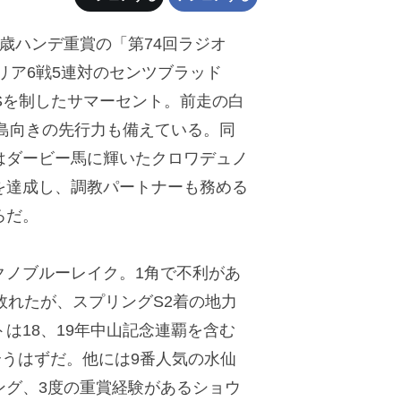
歳ハンデ重賞の「第74回ラジオ
ャリア6戦5連対のセンツブラッド
Sを制したサマーセント。前走の白
福島向きの先行力も備えている。同
はダービー馬に輝いたクロワデュノ
を達成し、調教パートナーも務める
ろだ。
ノブルーレイク。1角で不利があ
敗れたが、スプリングS2着の地力
は18、19年中山記念連覇を含む
合うはずだ。他には9番人気の水仙
ング、3度の重賞経験があるショウ