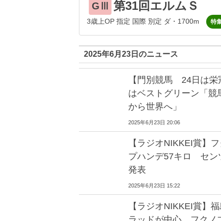
第31回エルムＳ
GⅢ
3歳上OP 指定 国際 別定 ダ・1700m
特
2025年6月23日のニュース
【門別競馬 24日は
はベストグリーン「競
から世界へ」
2025年6月23日 20:06
【ラジオNIKKEI賞
プハンデ57キロ セン
発表
2025年6月23日 15:22
【ラジオNIKKEI賞
ラッドが中心 フクノ