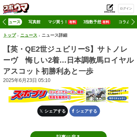
ログイン
初
ニュース
写真館
マジ買う！
3指数予想
コラム
有料
有料
トップ
ニュース
ニュース詳細
【英・QE2世ジュビリーS】サトノレ
ーヴ 悔しい2着…日本調教馬ロイヤル
アスコット初勝利あと一歩
2025年6月23日 05:10
シェアする
シェアする