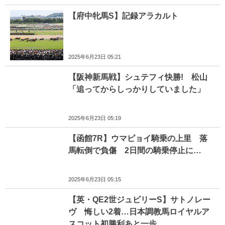
【府中牝馬S】記録アラカルト
2025年6月23日 05:21
【阪神新馬戦】シュテフィ快勝! 松山
「追ってからしっかりしていました」
2025年6月23日 05:19
【函館7R】ウマピョイ騎乗の上里 落
馬転倒で負傷 2日間の騎乗停止に…
2025年6月23日 05:15
【英・QE2世ジュビリーS】サトノレー
ヴ 悔しい2着…日本調教馬ロイヤルア
スコット初勝利あと一歩