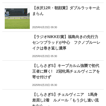
【水沢12R・朝顔賞】ダブルラッキー止
まらん
2025年6月23日 09:30
【ラジオNIKKEI賞】福島向きの先行力
センツブラッドが中心 フクノブルーレ
イクは巻き返し濃厚
2025年6月23日 05:30
【しらさぎS】キープカルム強襲で初代
王者に輝く! 2冠牝馬チェルヴィニアを
寄せ付けず
2025年6月23日 05:30
【しらさぎS】チェルヴィニア 1馬身
差屈し2着 ルメール「もう少し速い流
れなら…」