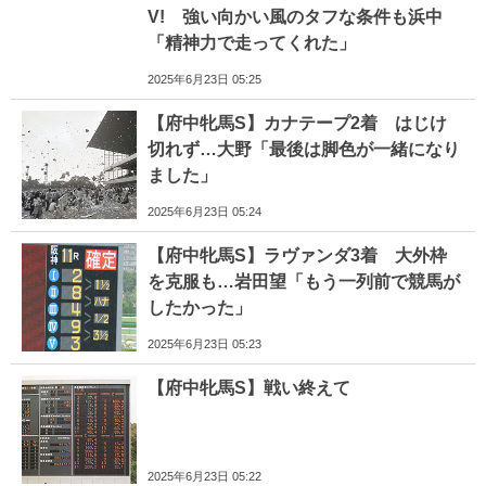
V! 強い向かい風のタフな条件も浜中
「精神力で走ってくれた」
2025年6月23日 05:25
【府中牝馬S】カナテープ2着 はじけ
切れず…大野「最後は脚色が一緒になり
ました」
2025年6月23日 05:24
【府中牝馬S】ラヴァンダ3着 大外枠
を克服も…岩田望「もう一列前で競馬が
したかった」
2025年6月23日 05:23
【府中牝馬S】戦い終えて
2025年6月23日 05:22