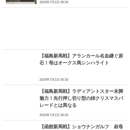
2025年7月1日 09:30
【福島新馬戦】アランカール名血継ぐ原
石！母はオークス馬シンハライト
2025年7月1日 05:30
【福島新馬戦】ラディアントスター末脚
魅力！先行押し切り型の姉クリスマスパ
レードとは異なる
2025年7月1日 05:26
【函館新馬戦】ショウナンガルフ 叔母