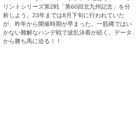
リントシリーズ第2戦「第60回北九州記念」を分
析しよう。23年までは8月下旬に行われていた
が、昨年から開催時期が早まった。一筋縄ではい
かない難解なハンデ戦で波乱決着が続く。データ
から勝ち馬に迫る！！