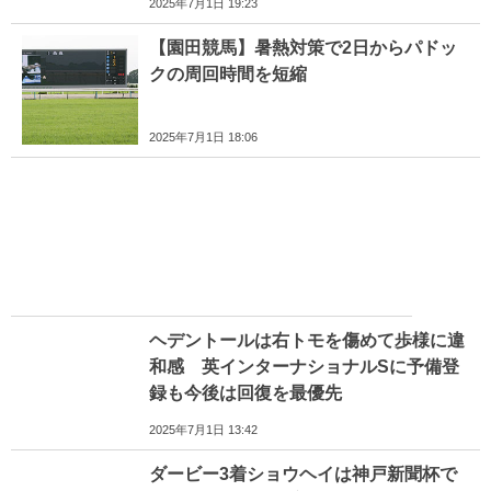
2025年7月1日 19:23
【園田競馬】暑熱対策で2日からパドッ
クの周回時間を短縮
2025年7月1日 18:06
ヘデントールは右トモを傷めて歩様に違
和感 英インターナショナルSに予備登
録も今後は回復を最優先
2025年7月1日 13:42
ダービー3着ショウヘイは神戸新聞杯で