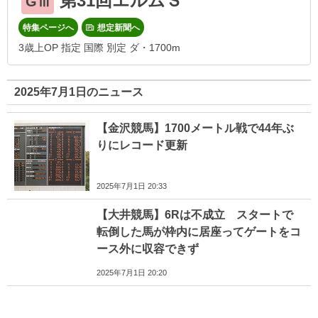
第31回エルムＳ
GⅢ
特集ページへ
想定新聞へ
3歳上OP 指定 国際 別定 ダ・1700m
2025年7月1日のニュース
【金沢競馬】1700メートル戦で44年ぶ
りにレコード更新
2025年7月1日 20:33
【大井競馬】6Rは不成立 スタートで
転倒した馬が枠内に居座ってゲートをコ
ース外に収容できず
2025年7月1日 20:20