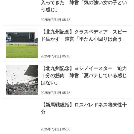
入ってきた 陣営「気の強い女の子とい
う感じ」
2025年7月1日 05:18
【北九州記念】クラスペディア スピー
ド生かす 陣営「平たん小回りは合う」
2025年7月1日 05:18
【北九州記念】ヨシノイースター 迫力
十分の筋肉 陣営「夏バテしている感じ
はない」
2025年7月1日 05:18
【新馬戦総括】ロスパレドネス将来性十
分
2025年7月1日 05:03