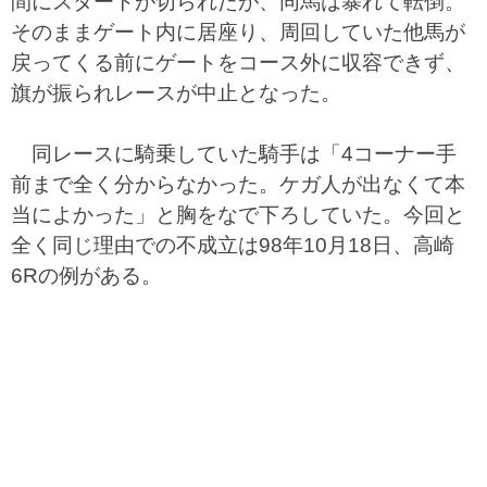
間にスタートが切られたが、同馬は暴れて転倒。
そのままゲート内に居座り、周回していた他馬が
戻ってくる前にゲートをコース外に収容できず、
旗が振られレースが中止となった。
同レースに騎乗していた騎手は「4コーナー手
前まで全く分からなかった。ケガ人が出なくて本
当によかった」と胸をなで下ろしていた。今回と
全く同じ理由での不成立は98年10月18日、高崎
6Rの例がある。