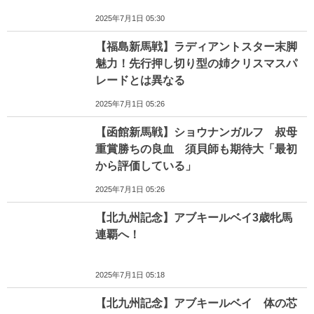
2025年7月1日 05:30
【福島新馬戦】ラディアントスター末脚
魅力！先行押し切り型の姉クリスマスパ
レードとは異なる
2025年7月1日 05:26
【函館新馬戦】ショウナンガルフ 叔母
重賞勝ちの良血 須貝師も期待大「最初
から評価している」
2025年7月1日 05:26
【北九州記念】アブキールベイ3歳牝馬
連覇へ！
2025年7月1日 05:18
【北九州記念】アブキールベイ 体の芯