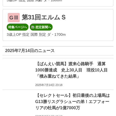
3歳OP 指定 国際 馬齢 ダ・1800m
第31回エルムＳ
GⅢ
特集ページへ
想定新聞へ
3歳上OP 指定 国際 別定 ダ・1700m
2025年7月14日のニュース
【ばんえい競馬】渡来心路騎手 通算
1000勝達成 史上30人目 現役10人目
「積み重ねてきた結果」
2025年7月14日 23:18
【セレクトセール】初日最後の上場馬は
G13勝リスグラシューの弟！エフフォー
リアの牡馬が1億7000万