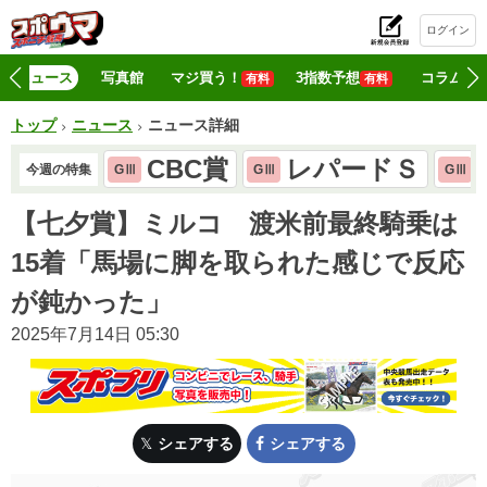
ログイン
初
ニュース
写真館
マジ買う！
3指数予想
コラム
有料
有料
トップ
ニュース
ニュース詳細
CBC賞
レパードＳ
今週の特集
GⅢ
GⅢ
GⅢ
【七夕賞】ミルコ 渡米前最終騎乗は
15着「馬場に脚を取られた感じで反応
が鈍かった」
2025年7月14日 05:30
シェアする
シェアする