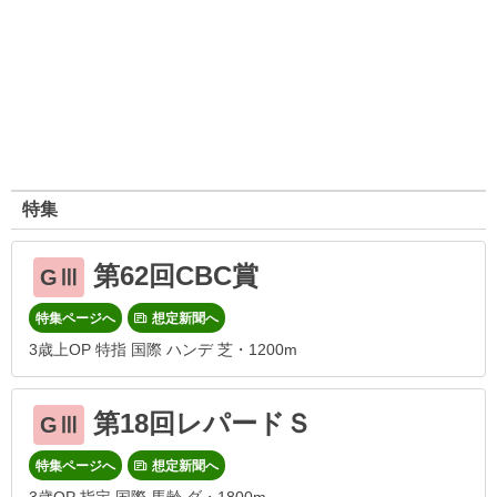
特集
第62回CBC賞
GⅢ
特集ページへ
想定新聞へ
3歳上OP 特指 国際 ハンデ 芝・1200m
第18回レパードＳ
GⅢ
特集ページへ
想定新聞へ