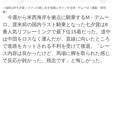
＜福島11R七夕賞＞ファンの差し出す色紙にサインするM・デムーロ（撮影・郡司
修）
今週から米西海岸を拠点に騎乗するM・デムー
ロ。渡米前の国内ラスト騎乗となった七夕賞は8
番人気リフレーミングで最下位15着だった。道中
は中団をロスなく運んだが、直線に向いたところ
で進路をカットされる不利を受けて後退。「レー
ス内容は良かったけど、馬場に脚を取られた感じ
で反応が鈍かった。残念です」と悔しがった。