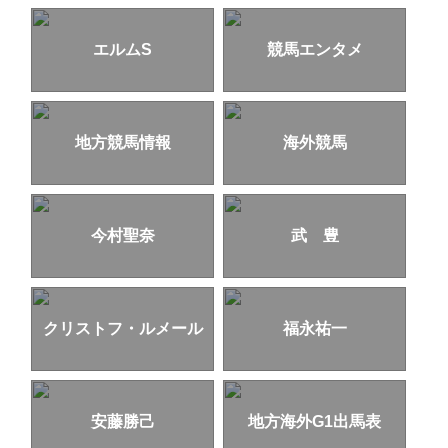
エルムS
競馬エンタメ
地方競馬情報
海外競馬
今村聖奈
武 豊
クリストフ・ルメール
福永祐一
安藤勝己
地方海外G1出馬表