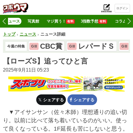
ログイン
初
ニュース
写真館
マジ買う！
3指数予想
コラム
有料
有料
トップ
ニュース
ニュース詳細
CBC賞
レパードＳ
今週の特集
GⅢ
GⅢ
GⅢ
【ローズS】追ってひと言
2025年9月11日 05:23
シェアする
シェアする
▼アイサンサン（佐々木師）理想通りの追い切
り。以前に比べて落ち着いているのがいい。使っ
て良くなっている。1F延長も苦にしないと思う。