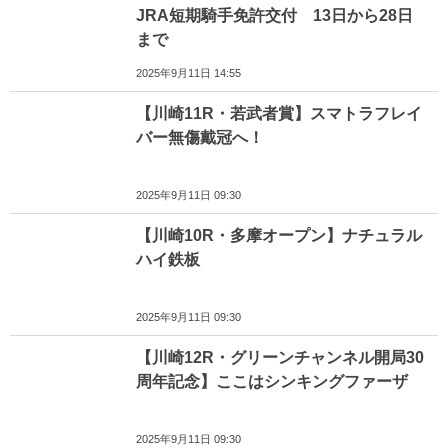
JRA短期騎手免許交付 13日から28日
まで
2025年9月11日 14:55
【川崎11R・若武者賞】スマトラフレイ
バー無傷戴冠へ！
2025年9月11日 09:30
【川崎10R・多摩オープン】ナチュラル
ハイ鉄板
2025年9月11日 09:30
【川崎12R・グリーンチャンネル開局30
周年記念】ここはシンキングファーザ
2025年9月11日 09:30