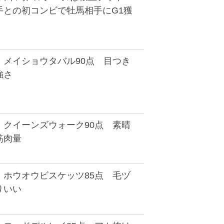
手との初コンビで牡馬相手にG1獲
】メイショウタバル90点 目つき
強さ
】クイーンズウォーク90点 素晴
筋肉量
】ホウオウビスケッツ85点 毛ヅ
りいい