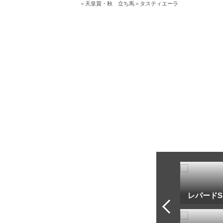
＜天皇賞・秋 立ち馬＞タスティエーラ
トフ・ルメール
安藤勝己
レパードS