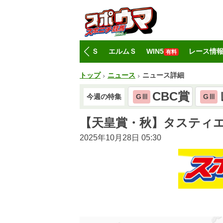
トップ
CBC賞
レパードＳ
エルムＳ
WIN5
レース情
有料
トップ
ニュース
ニュース詳細
CBC賞
今週の特集
GⅢ
GⅢ
【天皇賞・秋】タスティエ
2025年10月28日 05:30