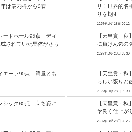
昨年は最内枠から3着
リ！世界的名
りを期す
2025年10月28日 09:12
レードボール95点 ディ
【天皇賞・秋
完成されていた馬体がさら
に負けん気の
2025年10月28日 05:30
ィエーラ90点 質量とも
【天皇賞・秋
らしい張りと
2025年10月28日 05:30
ンシック85点 立ち姿に
【天皇賞・秋
ヤ良く仕上が
2025年10月28日 05:25