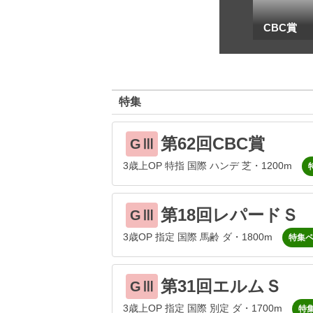
一
地方海外G1出馬表
CBC賞
特集
第62回CBC賞
GⅢ
3歳上OP 特指 国際 ハンデ 芝・1200m
第18回レパードＳ
GⅢ
3歳OP 指定 国際 馬齢 ダ・1800m
特集
第31回エルムＳ
GⅢ
3歳上OP 指定 国際 別定 ダ・1700m
特