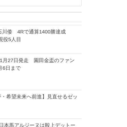
川倭 4Rで通算1400勝達成
 現役5人目
1月27日発走 園田金盃のファン
月6日まで
・夢・希望未来へ前進】見直せるゼッ
】日本馬アルジーヌは鞍上デットー