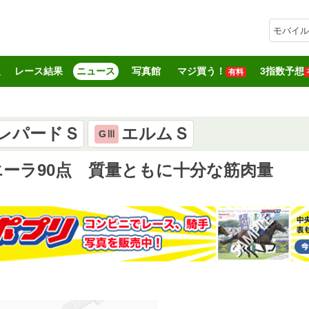
モバイル
報
レース結果
ニュース
写真館
マジ買う！
3指数予想
有料
レパードＳ
エルムＳ
GⅢ
ーラ90点 質量ともに十分な筋肉量