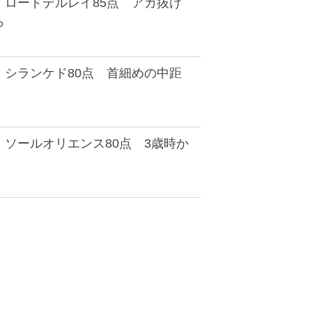
】ロードデルレイ85点 アカ抜け
ら
】シランケド80点 首細めの中距
ソールオリエンス80点 3歳時か