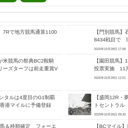
7Rで地方競馬通算1100
【門別競馬】石
8434戦目で
2025年10月28日 17:08
が米競馬の祭典BC2鞍騎
【園田競馬】1
リーズターフは前走重賞V
投票実施 11
2025年10月28日 12:51
ンタルは4度目のG1制覇
【盛岡12R
 香港マイルに予備登録
トセントラル
2025年10月28日 09:30
走馬＆枠順確定 フォーエ
【BCマイル