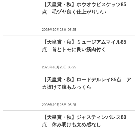
【天皇賞・秋】ホウオウビスケッツ85
点 毛ヅヤ良く仕上がりいい
2025年10月28日 05:25
【天皇賞・秋】ミュージアムマイル85
点 首とトモに良い筋肉付く
2025年10月28日 05:25
【天皇賞・秋】ロードデルレイ85点 ア
カ抜けて腹もふっくら
2025年10月28日 05:25
【天皇賞・秋】ジャスティンパレス80
点 休み明けも太め感なし