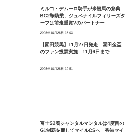
ミルコ・デムーロ騎手が米競馬の祭典
BC2鞍騎乗、ジュベナイルフィリーズタ
ーフは前走重賞Vのパートナー
2025年10月28日 15:03
【園田競馬】11月27日発走 園田金盃
のファン投票実施 11月6日まで
2025年10月28日 12:51
富士S2着ジャンタルマンタルは4度目の
G1制覇を期してマイルCSへ 香港マイ