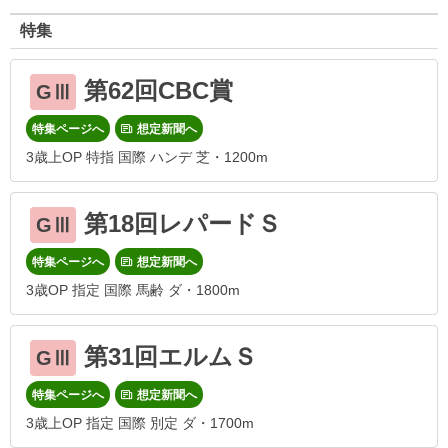
特集
第62回CBC賞
GⅢ
特集ページへ
想定新聞へ
3歳上OP 特指 国際 ハンデ 芝・1200m
第18回レパードＳ
GⅢ
特集ページへ
想定新聞へ
3歳OP 指定 国際 馬齢 ダ・1800m
第31回エルムＳ
GⅢ
特集ページへ
想定新聞へ
3歳上OP 指定 国際 別定 ダ・1700m