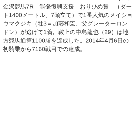
金沢競馬7R「能登復興支援 おりひめ賞」（ダー
ト1400メートル、7頭立て）で1番人気のメイショ
ウマクジキ（牡3＝加藤和宏、父グレーターロン
ドン）が逃げて1着。鞍上の中島龍也（29）は地
方競馬通算1100勝を達成した。2014年4月6日の
初騎乗から7160戦目での達成。