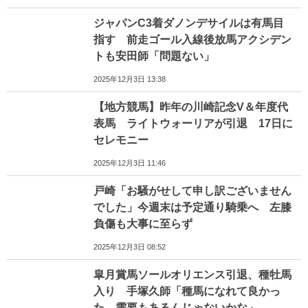
ジャパンC3着ダノンデサイルは有馬目
指す 前走ゴール入線後放馬アクシデン
トも安田師「問題ない」
2025年12月3日 13:38
【地方競馬】昨年の川崎記念V＆年度代
表馬 ライトウォーリアが引退 17日に
セレモニー
2025年12月3日 11:46
戸崎「お騒がせして申し訳ございません
でした」今週末は予定通り騎乗へ 左膝
負傷も大事に至らず
2025年12月3日 08:52
皐月賞馬ソールオリエンス引退、種牡馬
入り 手塚久師「種馬になれて良かっ
た。需要もあるんじゃないかな」