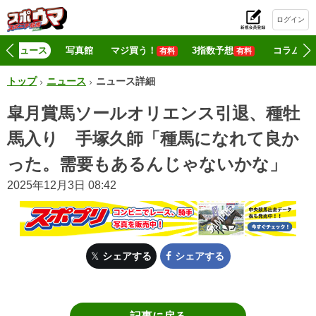
ログイン
初
ニュース
写真館
マジ買う！
3指数予想
コラム
有料
有料
トップ
ニュース
ニュース詳細
皐月賞馬ソールオリエンス引退、種牡
馬入り 手塚久師「種馬になれて良か
った。需要もあるんじゃないかな」
2025年12月3日 08:42
シェアする
シェアする