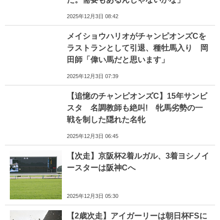
2025年12月3日 08:42
メイショウハリオがチャンピオンズCを
ラストランとして引退、種牡馬入り 岡
田師「偉い馬だと思います」
2025年12月3日 07:39
【追憶のチャンピオンズC】15年サンビ
スタ 名調教師も絶叫! 牝馬劣勢の一
戦を制した隠れた名牝
2025年12月3日 06:45
【次走】京阪杯2着ルガル、3着ヨシノイ
ースターは阪神Cへ
2025年12月3日 05:30
【2歳次走】アイガーリーは朝日杯FSに