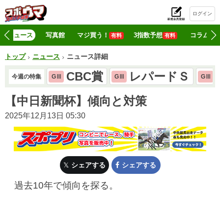
ログイン
初
ニュース
写真館
マジ買う！
3指数予想
コラム
有料
有料
トップ
ニュース
ニュース詳細
CBC賞
レパードＳ
今週の特集
GⅢ
GⅢ
GⅢ
【中日新聞杯】傾向と対策
2025年12月13日 05:30
シェアする
シェアする
過去10年で傾向を探る。