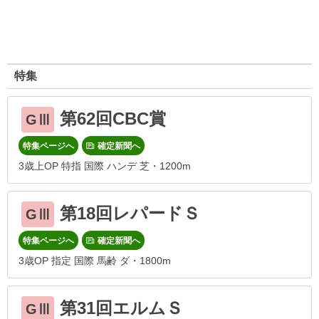
特集
第62回CBC賞
GⅢ
特集ページへ
確定新聞へ
3歳上OP 特指 国際 ハンデ 芝・1200m
第18回レパードＳ
GⅢ
特集ページへ
確定新聞へ
3歳OP 指定 国際 馬齢 ダ・1800m
第31回エルムＳ
GⅢ