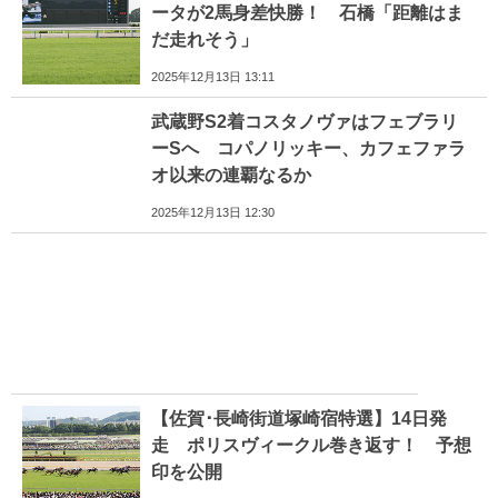
ータが2馬身差快勝！ 石橋「距離はま
だ走れそう」
2025年12月13日 13:11
武蔵野S2着コスタノヴァはフェブラリ
ーSへ コパノリッキー、カフェファラ
オ以来の連覇なるか
2025年12月13日 12:30
【佐賀･長崎街道塚崎宿特選】14日発
走 ポリスヴィークル巻き返す！ 予想
印を公開