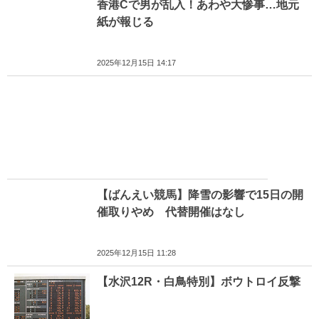
香港Cで男が乱入！あわや大惨事…地元
紙が報じる
2025年12月15日 14:17
【ばんえい競馬】降雪の影響で15日の開
催取りやめ 代替開催はなし
2025年12月15日 11:28
【水沢12R・白鳥特別】ボウトロイ反撃