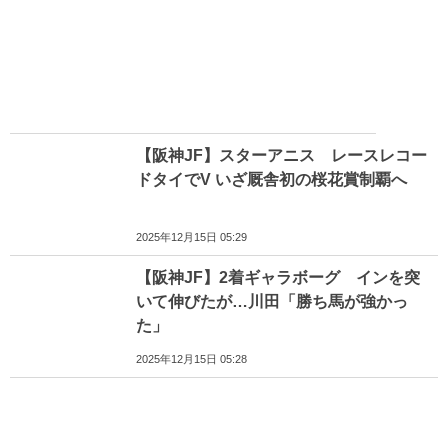
【阪神JF】スターアニス レースレコー
ドタイでV いざ厩舎初の桜花賞制覇へ
2025年12月15日 05:29
【阪神JF】2着ギャラボーグ インを突
いて伸びたが…川田「勝ち馬が強かっ
た」
2025年12月15日 05:28