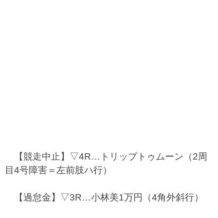
【競走中止】▽4R…トリップトゥムーン（2周
目4号障害＝左前肢ハ行）
【過怠金】▽3R…小林美1万円（4角外斜行）