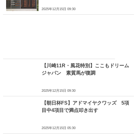
2025年12月15日 09:30
【川崎11R・風花特別】ここもドリーム
ジャパン 素質馬が復調
2025年12月15日 09:30
【朝日杯FS】アドマイヤクワッズ 5項
目中4項目で満点叩き出す
2025年12月15日 05:30