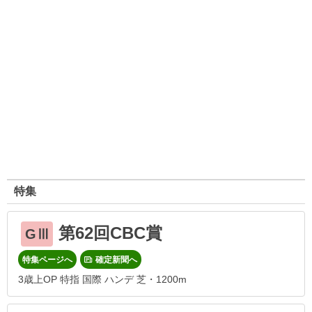
特集
第62回CBC賞
GⅢ
特集ページへ
確定新聞へ
3歳上OP 特指 国際 ハンデ 芝・1200m