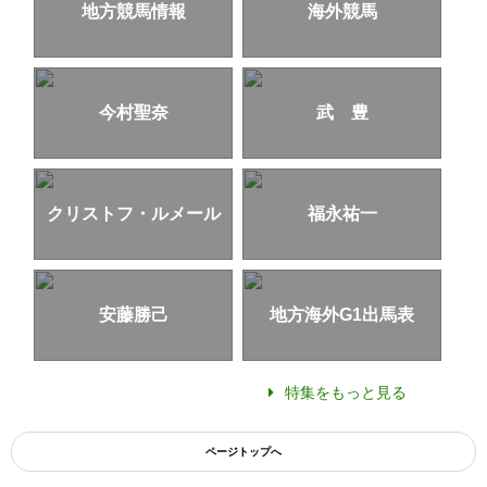
地方競馬情報
海外競馬
今村聖奈
武 豊
クリストフ・ルメール
福永祐一
安藤勝己
地方海外G1出馬表
特集をもっと見る
ページトップへ