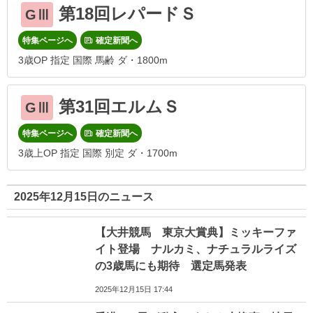
第18回レパードＳ
GⅢ
特集ページへ
確定新聞へ
3歳OP 指定 国際 馬齢 ダ・1800m
第31回エルムＳ
GⅢ
特集ページへ
確定新聞へ
3歳上OP 指定 国際 別定 ダ・1700m
2025年12月15日のニュース
【大井競馬 東京大賞典】ミッキーファ
イト登場 ナルカミ、ナチュラルライズ
の3歳馬にも期待 選定馬発表
2025年12月15日 17:44