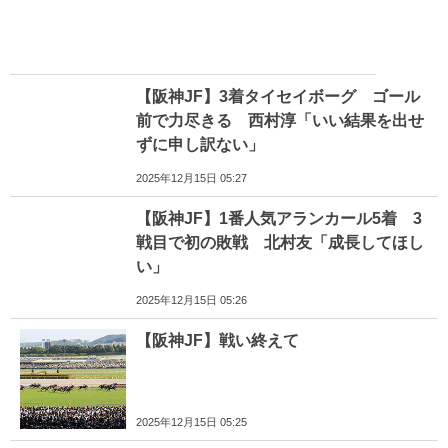
【阪神JF】3着タイセイボーグ ゴール
前で力尽きる 西村淳「いい結果を出せ
ずに申し訳ない」
2025年12月15日 05:27
【阪神JF】1番人気アランカール5着 3
戦目で初の敗戦 北村友「成長してほし
い」
2025年12月15日 05:26
【阪神JF】戦い終えて
2025年12月15日 05:25