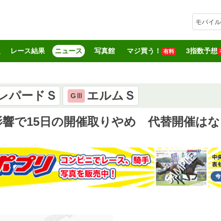
モバイル
報
レース結果
ニュース
写真館
マジ買う！
3指数予想
有料
レパードＳ
エルムＳ
GⅢ
響で15日の開催取りやめ 代替開催はな