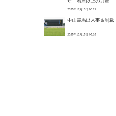
た 着差以上の力量
2025年12月15日 05:21
中山競馬出来事＆制裁
2025年12月15日 05:16