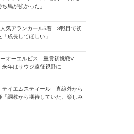
勝ち馬が強かった」
番人気アランカール5着 3戦目で初
友「成長してほしい」
テーオーエルビス 重賞初挑戦V
 来年はサウジ遠征視野に
】テイエムスティール 直線外から
師「調教から期待していた、楽しみ