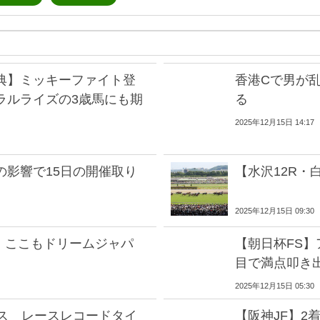
典】ミッキーファイト登
香港Cで男が
ラルライズの3歳馬にも期
る
2025年12月15日 14:17
の影響で15日の開催取り
【水沢12R・
2025年12月15日 09:30
】ここもドリームジャパ
【朝日杯FS】
目で満点叩き
2025年12月15日 05:30
ニス レースレコードタイ
【阪神JF】2