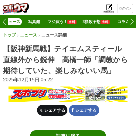
ログイン
初
ニュース
写真館
マジ買う！
3指数予想
コラム
有料
有料
トップ
ニュース
ニュース詳細
【阪神新馬戦】テイエムスティール
直線外から鋭伸 高橋一師「調教から
期待していた、楽しみないい馬」
2025年12月15日 05:22
シェアする
シェアする