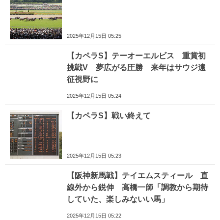
2025年12月15日 05:25
【カペラS】テーオーエルビス 重賞初
挑戦V 夢広がる圧勝 来年はサウジ遠
征視野に
2025年12月15日 05:24
【カペラS】戦い終えて
2025年12月15日 05:23
【阪神新馬戦】テイエムスティール 直
線外から鋭伸 高橋一師「調教から期待
していた、楽しみないい馬」
2025年12月15日 05:22