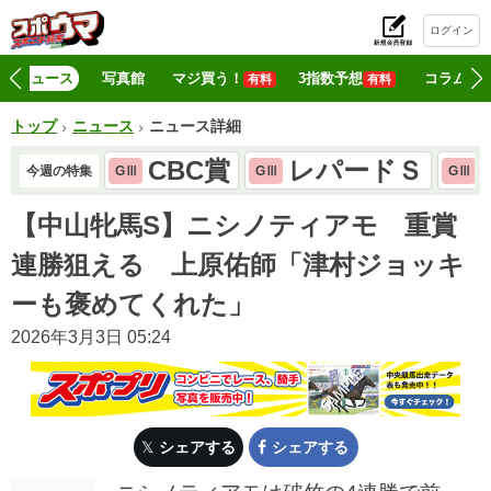
ログイン
初
ニュース
写真館
マジ買う！
3指数予想
コラム
有料
有料
トップ
ニュース
ニュース詳細
CBC賞
レパードＳ
今週の特集
GⅢ
GⅢ
GⅢ
【中山牝馬S】ニシノティアモ 重賞
連勝狙える 上原佑師「津村ジョッキ
ーも褒めてくれた」
2026年3月3日 05:24
シェアする
シェアする