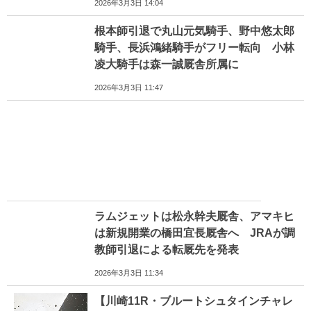
2026年3月3日 14:04
根本師引退で丸山元気騎手、野中悠太郎
騎手、長浜鴻緒騎手がフリー転向 小林
凌大騎手は森一誠厩舎所属に
2026年3月3日 11:47
ラムジェットは松永幹夫厩舎、アマキヒ
は新規開業の橋田宜長厩舎へ JRAが調
教師引退による転厩先を発表
2026年3月3日 11:34
【川崎11R・ブルートシュタインチャレ