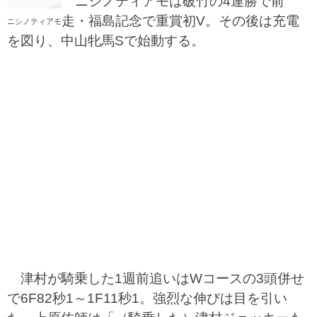
ニシノティアモは破竹の4連勝で前
走・福島記念で重賞初V。その後は充電
ニシノティアモ
を図り、中山牝馬Sで始動する。
津村が騎乗した1週前追いはWコースの3頭併せ
で6F82秒1～1F11秒1。強烈な伸びは目を引い