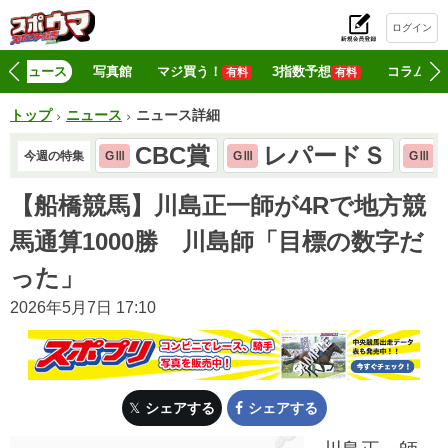
ログイン
初
ニュース
写真館
マジ買う！
3指数予想
コラム
有料
有料
トップ
ニュース
ニュース詳細
CBC賞
レパードＳ
今週の特集
GⅢ
GⅢ
GⅢ
【船橋競馬】川島正一師が4Rで地方競
馬通算1000勝 川島師「目標の数字だ
った」
2026年5月7日 17:10
シェアする
シェアする