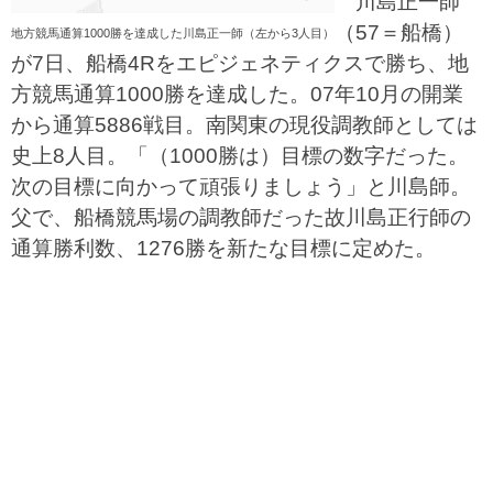
川島正一師
（57＝船橋）
地方競馬通算1000勝を達成した川島正一師（左から3人目）
が7日、船橋4Rをエピジェネティクスで勝ち、地
方競馬通算1000勝を達成した。07年10月の開業
から通算5886戦目。南関東の現役調教師としては
史上8人目。「（1000勝は）目標の数字だった。
次の目標に向かって頑張りましょう」と川島師。
父で、船橋競馬場の調教師だった故川島正行師の
通算勝利数、1276勝を新たな目標に定めた。