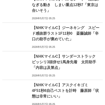
なぎる動き しまい重点12秒7「東京は
合いそう」
2026年5月7日 05:25
【NHKマイルC】ジーネキング スピー
ド感抜群ラスト1F11秒0 斎藤誠師「辛
口の助手が褒めていた」
2026年5月7日 05:25
【NHKマイルC】サンダーストラック
ビッシリ3頭併せ1馬身先着 太田助手
「内容は及第点」
2026年5月7日 05:25
【NHKマイルC】アスクイキゴミ
4F51秒8自己ベストを計時 藤原師「状
態は非常にいい」
2026年5月7日 05:25