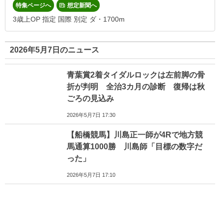
特集ページへ
想定新聞へ
3歳上OP 指定 国際 別定 ダ・1700m
2026年5月7日のニュース
青葉賞2着タイダルロックは左前脚の骨
折が判明 全治3カ月の診断 復帰は秋
ごろの見込み
2026年5月7日 17:30
【船橋競馬】川島正一師が4Rで地方競
馬通算1000勝 川島師「目標の数字だ
った」
2026年5月7日 17:10