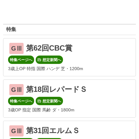
特集
第62回CBC賞
GⅢ
特集ページへ
想定新聞へ
3歳上OP 特指 国際 ハンデ 芝・1200m
第18回レパードＳ
GⅢ
特集ページへ
想定新聞へ
3歳OP 指定 国際 馬齢 ダ・1800m
第31回エルムＳ
GⅢ