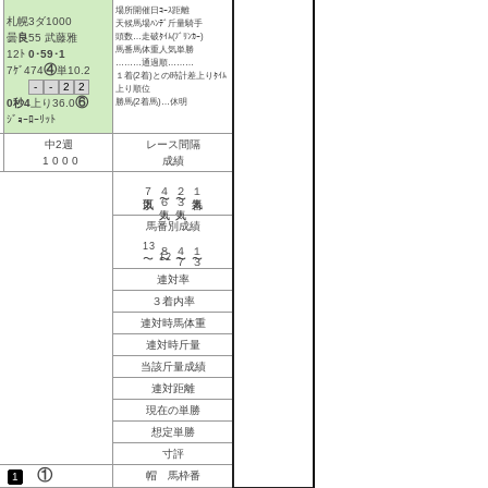
場所開催日ｺｰｽ距離
札幌3ダ1000
天候馬場ﾊﾝﾃﾞ斤量騎手
頭数…走破ﾀｲﾑ(ﾌﾞﾘﾝｶｰ)
曇
良
55 武藤雅
馬番馬体重人気単勝
12ﾄ
0･59･1
………通過順………
④
7ｹﾞ474
単10.2
１着(2着)との時計差上りﾀｲﾑ
-
-
2
2
上り順位
⑥
勝馬(2着馬)…休明
0秒4
上り
36.0
ｼﾞｮｰﾛｰﾘｯﾄ
中2週
レース間隔
1
0
0
0
成績
７人気以下
４〜６人気
２〜３人気
１番人気
馬番別成績
13
８〜
４〜７
１〜３
12
連対率
３着内率
連対時馬体重
連対時斤量
当該斤量成績
連対距離
現在の単勝
想定単勝
寸評
①
帽 馬枠番
白
1