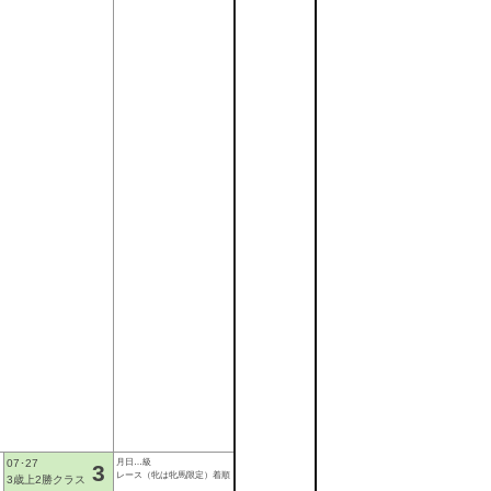
月日…級
07･27
レース（牝は牝馬限定）着順
3歳上2勝クラス