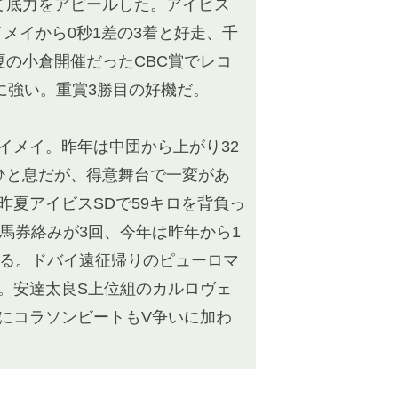
て底力をアピールした。アイビス
メイから0秒1差の3着と好走、千
夏の小倉開催だったCBC賞でレコ
に強い。重賞3勝目の好機だ。
メイ。昨年は中団から上がり32
ひと息だが、得意舞台で一変があ
昨夏アイビスSDで59キロを背負っ
の馬券絡みが3回、今年は昨年から1
なる。ドバイ遠征帰りのピューロマ
。安達太良S上位組のカルロヴェ
にコラソンビートもV争いに加わ