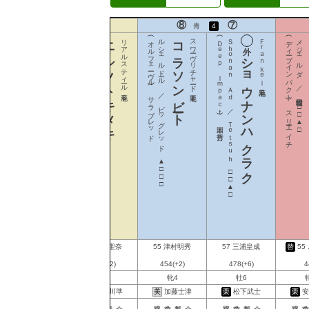
⑩
⑨
⑧
⑦
黄
5
青
4
(サクラユタカオー)
グレートキャティ ／ コスモヴュー
ウイングレイテスト
スクリーンヒーロー
(ダイワメジャー)
レッドアシェット ／ 田上 徹
ニシノトキメキ
リアルスティール
(オルフェーヴル)
ルシェルドール ／ ビッグレッド
コラソンビート
スワーヴリチャード
(Ｄｅｅｐ Ｉｍｐａｃｔ)
Ｓｈｏｎａｎ Ａｄ ／ Ｔｅｔｓｕｈ
Ｆｒａｎｋｅｌ
(ディープインパクト)
メジェルダ ／ 村田牧場
ショウナンハクラク
◎
○
西山 茂行
サラブレッド
○
○
ウイン
□□▲□
スリーエイチ
国本 哲秀
□▲□□
□□▲□
▲□□□
□□▲□
58
松岡正海
55
今村聖奈
55
津村明秀
57
三浦皇成
替
55
500(+4)
490(+2)
454(+2)
478(+6)
4
B
牡8
牝5
牝4
牡6
美
畠山吉宏
美
小手川準
美
加藤士津
栗
松下武士
栗
安