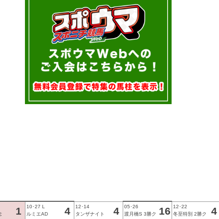
10･27 L
12･14
05･26
12･22
念
ルミエAD
タンザナイト
渡月橋S 3勝ク
冬至特別 2勝ク