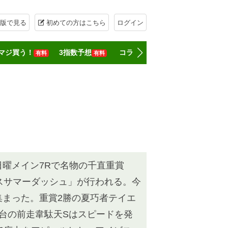
版で見る
初めての方はこちら
ログイン
マジ買う！
3指数予想
コラム
記者一覧
無料会員登
有料
有料
曜メイン7Rで名物の千直重賞
スサマーダッシュ」が行われる。今
集まった。重賞2勝の夏巧者テイエ
台の前走韋駄天Sはスピードを発