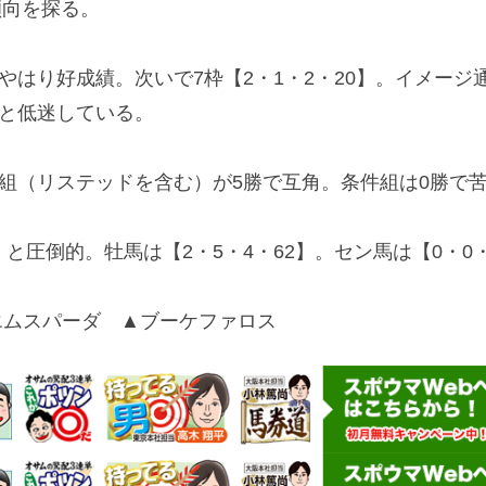
傾向を探る。
がやはり好成績。次いで7枠【2・1・2・20】。イメー
】と低迷している。
組（リステッドを含む）が5勝で互角。条件組は0勝で
】と圧倒的。牡馬は【2・5・4・62】。セン馬は【0・0
ムスパーダ ▲ブーケファロス