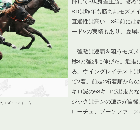
揮して3馬身差圧勝。改め
SDは昨年も勝ち馬モズメイ
直適性は高い。3年前には
ードVの実績もあり、夏場
強敵は連覇を狙うモズメイ
秒8と強烈に伸びた。近走
る。ウイングレイテストは
て2着。前走2桁着順から
キロ減の58キロで出走と
ジックはテンの速さが自慢
ったモズメイメイ（右）
ローチェ、ブーケファロス