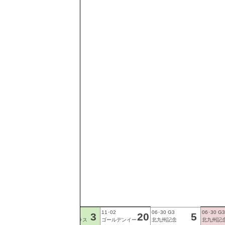
09･29 G1
07･14
11･02
06･30 G3
06･30 G3
スプリンター
3歳上1勝クラス
ゴールデンイー
北九州記念
北九州記