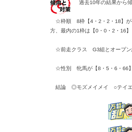
過去10年の結果から
☆枠順 8枠【4・2・2・18】
方、最内の1枠は【0・0・2・16
☆前走クラス G3組とオープン
☆性別 牝馬が【8・5・6・66
結論 ◎モズメイメイ ○テイエ