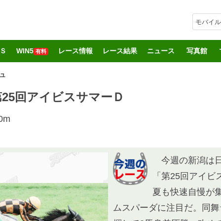
モバイル
Ｓ
WIN5
レース情報
レース結果
ニュース
写真館
有料
ュ
R 第25回アイビスサマーＤ
0m
今週の新潟は日
「第25回アイビ
夏も快速自慢が
ムスパーダに注目だ。同舞