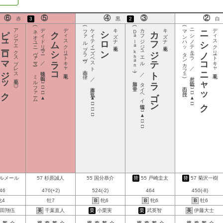
⑥
⑤
④
③
②
赤
3
黒
2
ピューロマジック
アジアエクスプレス
(ネオユニヴァース)
デイドリーマー ／ 猿橋 義昭
クムシラコ
ディスクリートキャ
(ファルブラヴ)
ケイティーズベスト ／ 藤本 直弘
シロン
キズナ
(Ｄａｌａｋｈａｎｉ)
カフジジュエル ／ タイヘイ牧場
カフジテトラゴン
キズナ
(マンハッタンカフェ)
ニシノテキーラ ／ 村上 欽哉
ニシノコニャック
ディスクリートキャ
○
○
山本 律
ミルファーム
○
○
加藤 千豊
□□□▲
◎
西山 茂行
□□▲□
▲□□□
□▲□□
ルメール
57
杉原誠人
55
国分恭介
替
55
戸崎圭太
替
57
菊沢一樹
46
470(+2)
524(-2)
464
450(-8)
牝4
牡7
B
牝6
B
牝6
B
牡6
田翔伍
美
千葉直人
栗
小栗実
栗
武英智
美
伊藤大士