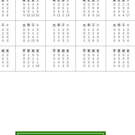
0
4
0
4
3
4
0
3
1
4
0
2
0
3
0
2
2
3
0
2
0
2
0
2
0
0
0
1
0
7
5
9
0
0
0
3
0
1
0
5
1
5
0
4
0
5
0
3
0
4
0
0
0
1
0
6
0
32
10
32
0
12
2
18
0
8
0
10
0
4
4
17
4
0
0
0
1
3
1
1
2
0
0
1
2
0
0
0
1
2
2
0
0
0
1
1
0
0
0
0
0
3
2
4
1
0
2
0
0
0
0
0
4
1
1
2
2
0
0
1
3
0
0
0
1
0
4
0
0
4
22
6
2
4
5
1
1
3
6
0
0
4
5
4
2
2
0
1
0
3
0
0
2
1
0
0
0
2
0
0
0
2
0
1
0
0
1
1
0
0
0
0
0
0
3
4
0
0
0
0
0
0
0
2
2
1
1
0
0
3
0
0
0
3
0
0
0
0
1
3
1
2
1
28
0
1
3
8
0
2
1
5
0
0
2
2