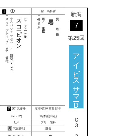
①
帽 馬枠番
白
1
新潟
(スウェプトオーヴァーボード)
ラスパジャサーダス ／ 鮫川 啓一
スコーピオン
ビッグアーサー
(母の父)
母馬 ／ 生産者名
父馬
7
第25回
○
アイビスサマーＤ
佐々木 雄二
□▲□□
替
57
武藤雅
変更/乗替 重量 騎手
478(+2)
馬体重(前走)
牡4
ブリ 性齢
美
武藤善則
厩舎