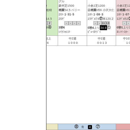
グル
中山9芝外1200
小倉6芝1200
豪州芝1500
小倉2芝1200
小倉2芝12
曇
良
58 松岡正海
雨
不
55 秋山稔樹
稍重
54.5 ベリー
曇
稍重
H56 小沢大仁
曇
稍重
H5
16ﾄ
1･07･8
B
9ﾄ
1･10･1
20ﾄ
1･31･5
18ﾄ
1･08･3
18ﾄ
1･07
⑭
④
⑰
16ｹﾞ510
単91.7
3ｹﾞ474
単14.5
20ｹﾞ
15ｹﾞ474
単120.2
12ｹﾞ452
-
-
2
2
-
-
2
2
-
-
-
-
-
-
11
13
-
-
⑮
④
①
0秒8
上り
35.3
0秒3
上り
35.8
3秒6
0秒1
上り
0秒4
上り
34.9
ﾙｶﾞﾙ
ﾛｰﾄﾞﾄﾚｿﾞｰ
ﾚｲｸﾌｫﾚｽﾄ
ﾋﾟｭｰﾛﾏｼﾞｯ
ﾖｼﾉｲｰｽﾀｰ
中6週
中10週以上
中2週
中2週
中1
1
3
1
0
0
0
0
6
1
0
0
0
0
0
1
3
1
⑩
⑨
⑧
⑦
黄
5
青
4