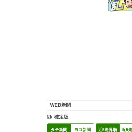
WEB新聞
確定版
タテ新聞
ヨコ新聞
近5走昇順
近5