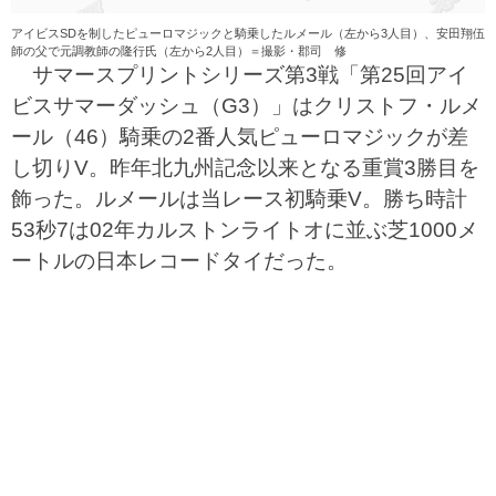
アイビスSDを制したピューロマジックと騎乗したルメール（左から3人目）、安田翔伍
師の父で元調教師の隆行氏（左から2人目）＝撮影・郡司 修
サマースプリントシリーズ第3戦「第25回アイ
ビスサマーダッシュ（G3）」はクリストフ・ルメ
ール（46）騎乗の2番人気ピューロマジックが差
し切りV。昨年北九州記念以来となる重賞3勝目を
飾った。ルメールは当レース初騎乗V。勝ち時計
53秒7は02年カルストンライトオに並ぶ芝1000メ
ートルの日本レコードタイだった。