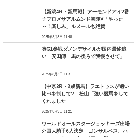
【新潟4R・新馬戦】アーモンドアイ2番
子プロメサアルムンド初陣V「やった
～！楽しみ」ルメールも絶賛
2025年8月3日 11:48
英G1参戦ダノンデサイルが国内最終追
い 安田師「馬の後ろで我慢させて」
2025年8月3日 11:31
【中京3R・2歳新馬】ラエトゥスが追い
比べを制してV 松山「強い競馬をして
くれました」
2025年8月3日 11:21
ワールドオールスタージョッキーズ出場
外国人騎手6人決定 ゴンサルベス、ハ