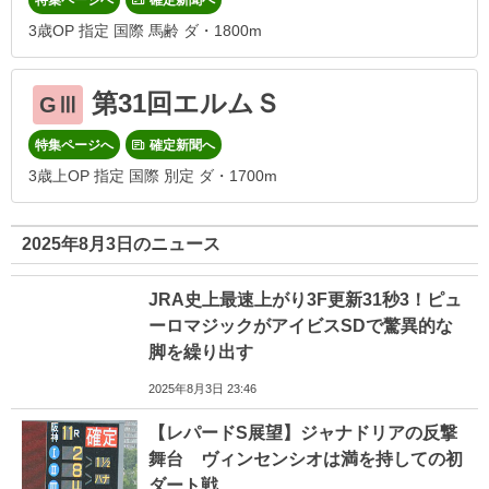
3歳OP 指定 国際 馬齢 ダ・1800m
第31回エルムＳ
GⅢ
特集ページへ
確定新聞へ
3歳上OP 指定 国際 別定 ダ・1700m
2025年8月3日のニュース
JRA史上最速上がり3F更新31秒3！ピュ
ーロマジックがアイビスSDで驚異的な
脚を繰り出す
2025年8月3日 23:46
【レパードS展望】ジャナドリアの反撃
舞台 ヴィンセンシオは満を持しての初
ダート戦