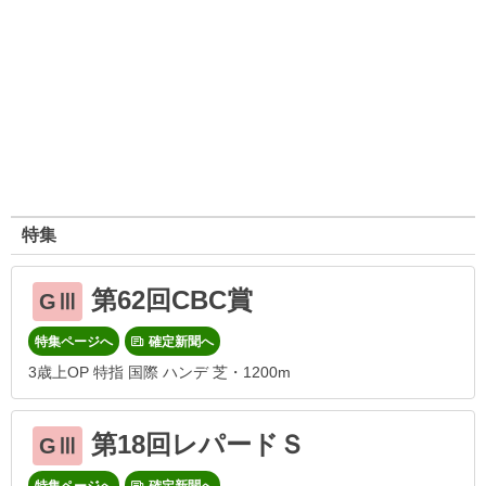
特集
第62回CBC賞
GⅢ
特集ページへ
確定新聞へ
3歳上OP 特指 国際 ハンデ 芝・1200m
第18回レパードＳ
GⅢ
特集ページへ
確定新聞へ