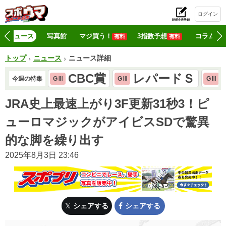
ログイン
初
ニュース
写真館
マジ買う！
3指数予想
コラム
有料
有料
トップ
ニュース
ニュース詳細
CBC賞
レパードＳ
今週の特集
GⅢ
GⅢ
GⅢ
JRA史上最速上がり3F更新31秒3！ピ
ューロマジックがアイビスSDで驚異
的な脚を繰り出す
2025年8月3日 23:46
シェアする
シェアする