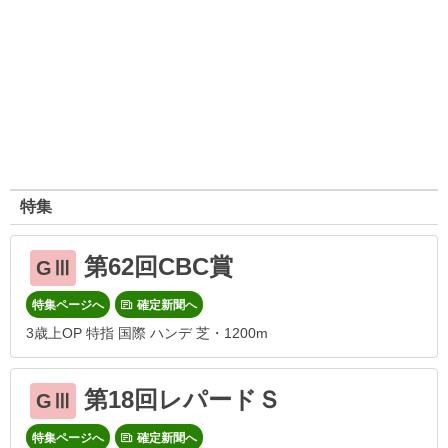
特集
第62回CBC賞
GⅢ
特集ページへ
確定新聞へ
3歳上OP 特指 国際 ハンデ 芝・1200m
第18回レパードＳ
GⅢ
特集ページへ
確定新聞へ