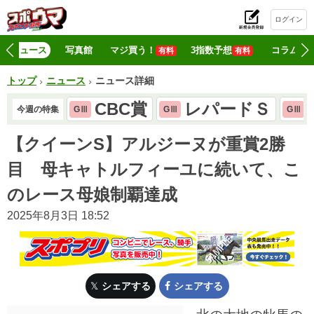
ログイン
初
ニュース
写真館
マジ買う！
3指数予想
コラム
有料
有料
トップ
ニュース
ニュース詳細
CBC賞
レパードＳ
今週の特集
GⅢ
GⅢ
GⅢ
【クイーンS】アルジーヌが重賞2勝
目 母キャトルフィーユに続いて、こ
のレース母娘制覇達成
2025年8月3日 18:52
シェアする
シェアする