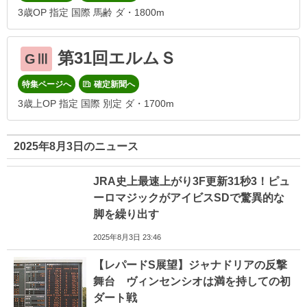
3歳OP 指定 国際 馬齢 ダ・1800m
第31回エルムＳ
GⅢ
特集ページへ
確定新聞へ
3歳上OP 指定 国際 別定 ダ・1700m
2025年8月3日のニュース
JRA史上最速上がり3F更新31秒3！ピュ
ーロマジックがアイビスSDで驚異的な
脚を繰り出す
2025年8月3日 23:46
【レパードS展望】ジャナドリアの反撃
舞台 ヴィンセンシオは満を持しての初
ダート戦