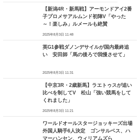
【新潟4R・新馬戦】アーモンドアイ2番
子プロメサアルムンド初陣V「やった
～！楽しみ」ルメールも絶賛
2025年8月3日 11:48
英G1参戦ダノンデサイルが国内最終追
い 安田師「馬の後ろで我慢させて」
2025年8月3日 11:31
【中京3R・2歳新馬】ラエトゥスが追い
比べを制してV 松山「強い競馬をして
くれました」
2025年8月3日 11:21
ワールドオールスタージョッキーズ出場
外国人騎手6人決定 ゴンサルベス、ハ
マーハンセン、ウィリアムズら