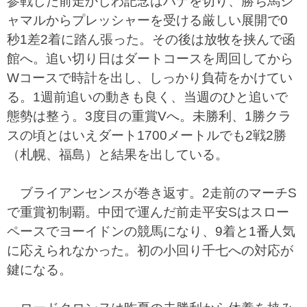
参戦した前走かしわ記念はハナを切り、勝ち馬シ
ャマルからプレッシャーを受ける厳しい展開で0
秒1差2着に踏ん張った。その後は放牧を挟んで函
館へ。追い切り日はダートコースを周回してから
Wコースで時計を出し、しっかり負荷をかけてい
る。1週前追いの動きも良く、当週のひと追いで
態勢は整う。3度目の重賞Vへ。未勝利、1勝クラ
スの頃とはいえダート1700メートルでも2戦2勝
（札幌、福島）と結果を出している。
ブライアンセンスが巻き返す。2走前のマーチS
で重賞初制覇。中団で運んだ前走平安Sはスロー
ペースでヨーイドンの競馬になり、9着と1番人気
に応えられなかった。初の小回り千七への対応が
鍵になる。