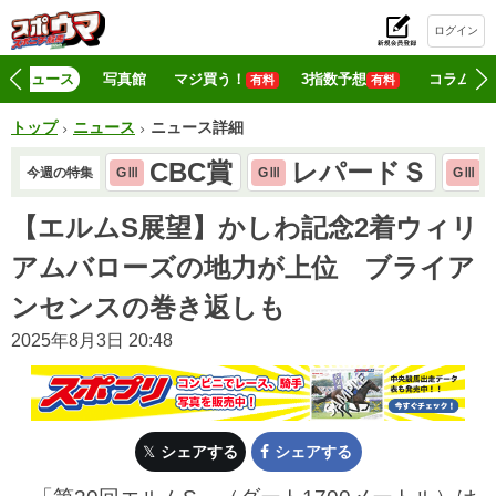
ログイン
初
ニュース
写真館
マジ買う！
3指数予想
コラム
有料
有料
トップ
ニュース
ニュース詳細
CBC賞
レパードＳ
今週の特集
GⅢ
GⅢ
GⅢ
【エルムS展望】かしわ記念2着ウィリ
アムバローズの地力が上位 ブライア
ンセンスの巻き返しも
2025年8月3日 20:48
シェアする
シェアする