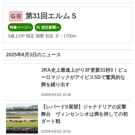
第31回エルムＳ
GⅢ
特集ページへ
想定新聞へ
3歳上OP 指定 国際 別定 ダ・1700m
2025年8月3日のニュース
JRA史上最速上がり3F更新31秒3！ピュ
ーロマジックがアイビスSDで驚異的な
脚を繰り出す
2025年8月3日 23:46
【レパードS展望】ジャナドリアの反撃
舞台 ヴィンセンシオは満を持しての初
ダート戦
2025年8月3日 20:52