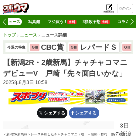
ログイン
初
ニュース
写真館
マジ買う！
3指数予想
コラム
有料
有料
トップ
ニュース
ニュース詳細
CBC賞
レパードＳ
今週の特集
GⅢ
GⅢ
GⅢ
【新潟2R・2歳新馬】チャチャコマニ
デビューV 戸崎「先々面白いかな」
2025年8月3日 10:58
シェアする
シェアする
3日
の新潟
＜新潟2R新馬戦＞レースを制したチャチャコマニ（右）＝撮影・郡司 修