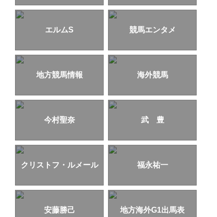
エルムS
競馬エンタメ
地方競馬情報
海外競馬
今村聖奈
武 豊
クリストフ・ルメール
福永祐一
安藤勝己
地方海外G1出馬表