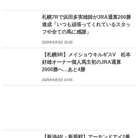
札幌7Rで浜田多実雄師がJRA通算200勝
達成「いつも頑張ってくれているスタッ
フや全ての馬に感謝」
2025年8月3日 15:29
【札幌9R】メイショウキルギスV 松本
好雄オーナー個人馬主初のJRA通算
2000勝へ…あと4勝
2025年8月3日 14:43
【新潟4R・新馬戦】アーモンドアイ2番