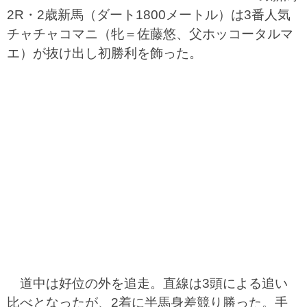
2R・2歳新馬（ダート1800メートル）は3番人気
チャチャコマニ（牝＝佐藤悠、父ホッコータルマ
エ）が抜け出し初勝利を飾った。
道中は好位の外を追走。直線は3頭による追い
比べとなったが、2着に半馬身差競り勝った。手