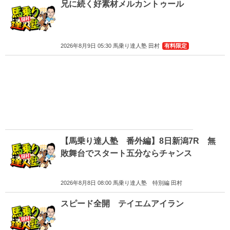
兄に続く好素材メルカントゥール
2026年8月9日 05:30 馬乗り達人塾 田村
有料限定
【馬乗り達人塾 番外編】8日新潟7R 無
敗舞台でスタート五分ならチャンス
2026年8月8日 08:00 馬乗り達人塾 特別編 田村
スピード全開 テイエムアイラン