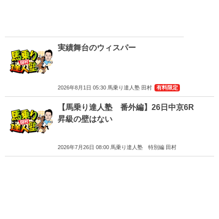
実績舞台のウィスパー
2026年8月1日 05:30 馬乗り達人塾 田村
有料限定
【馬乗り達人塾 番外編】26日中京6R
昇級の壁はない
2026年7月26日 08:00 馬乗り達人塾 特別編 田村