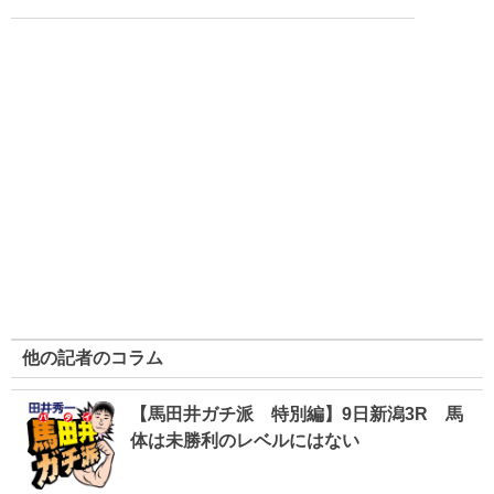
他の記者のコラム
【馬田井ガチ派 特別編】9日新潟3R 馬
体は未勝利のレベルにはない