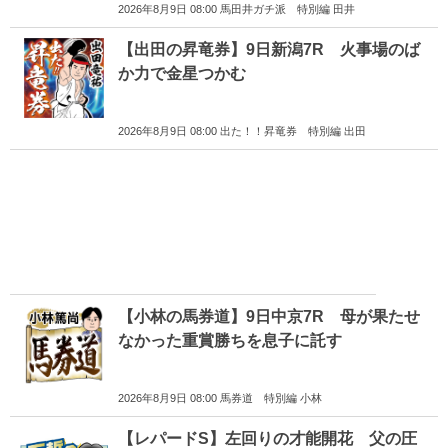
2026年8月9日 08:00 馬田井ガチ派 特別編 田井
【出田の昇竜券】9日新潟7R 火事場のば
か力で金星つかむ
2026年8月9日 08:00 出た！！昇竜券 特別編 出田
【小林の馬券道】9日中京7R 母が果たせ
なかった重賞勝ちを息子に託す
2026年8月9日 08:00 馬券道 特別編 小林
【レパードS】左回りの才能開花 父の圧