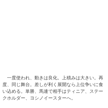
一度使われ、動きは良化。上積みは大きい。再
度、同じ舞台。差しが利く展開なら上位争いに食
い込める。単勝、馬連で相手はティニア、ステー
クホルダー、ヨシノイースターへ。