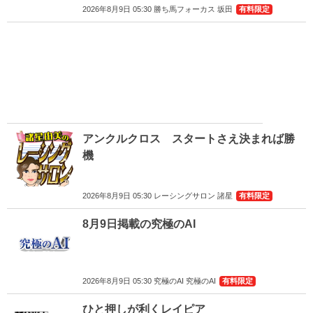
2026年8月9日 05:30 勝ち馬フォーカス 坂田
有料限定
アンクルクロス スタートさえ決まれば勝
機
2026年8月9日 05:30 レーシングサロン 諸星
有料限定
8月9日掲載の究極のAI
2026年8月9日 05:30 究極のAI 究極のAI
有料限定
ひと押しが利くレイピア