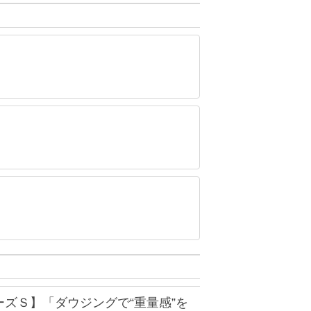
ズＳ】「ダウジングで“重量感”を