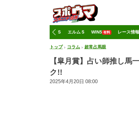
トップ
CBC賞
レパードＳ
エルムＳ
WIN5
レース情
有料
トップ
コラム
超常占馬眼
【皐月賞】占い師推し馬一
ク!!
2025年4月20日 08:00