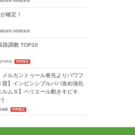
 WEB取材班 WEB取材班
順が確定！
 WEB取材班 WEB取材班
路調教 TOP10
調教TOP10
有料限定
】メルカントゥール春先よりパワフ
Ｃ賞】インビンシブルパパ攻め強化
エルムＳ】ペリエール動きキビキ
合う
 調教独断
有料限定