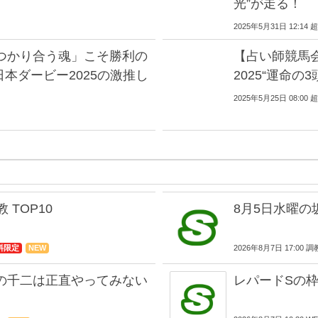
光”が走る！
2025年5月31日 12:14
つかり合う魂」こそ勝利の
【占い師競馬
日本ダービー2025の激推し
2025“運命の3
2025年5月25日 08:00
 TOP10
8月5日水曜の坂
料限定
NEW
2026年8月7日 17:00 
の千二は正直やってみない
レパードSの