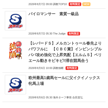
2026年8月7日 09:00 調教TOP10
有料限定
NEW
パイロマンサー 素質一級品
2026年8月7日 05:30 The Judge
有料限定
【レパードＳ】メルカントゥール春先より
パワフルに 【ＣＢＣ賞】インビンシブル
パパ攻め強化で上昇気配【エルムＳ】ペリ
エール動きキビキビ!!滞在競馬合う
2026年8月6日 10:00 調教独断
有料限定
欧州最高1歳馬セールに父イクイノックス
牝馬上場
2026年8月6日 05:30 海外ターフ事情 合田直弘