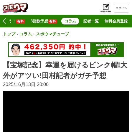
ログイン
初
マジ買う！
3指数予想
コラム
記者一覧
無料会員登録
有料
有料
トップ
コラム
スポウマチューブ
【宝塚記念】幸運を届けるピンク帽!大
外がアツい!田村記者がガチ予想
2025年6月13日 20:00