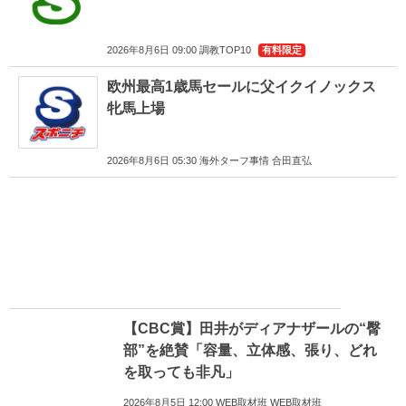
2026年8月6日 09:00 調教TOP10
有料限定
欧州最高1歳馬セールに父イクイノックス
牝馬上場
2026年8月6日 05:30 海外ターフ事情 合田直弘
【CBC賞】田井がディアナザールの“臀
部”を絶賛「容量、立体感、張り、どれ
を取っても非凡」
2026年8月5日 12:00 WEB取材班 WEB取材班