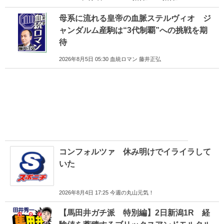
母系に流れる皇帝の血脈ステルヴィオ ジ
ャンダルム産駒は“3代制覇”への挑戦を期
待
2026年8月5日 05:30 血統ロマン 藤井正弘
コンフォルツァ 休み明けでイライラして
いた
2026年8月4日 17:25 今週の丸山元気！
【馬田井ガチ派 特別編】2日新潟1R 経