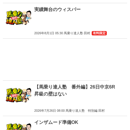
実績舞台のウィスパー
2026年8月1日 05:30 馬乗り達人塾 田村
有料限定
【馬乗り達人塾 番外編】26日中京6R
昇級の壁はない
2026年7月26日 08:00 馬乗り達人塾 特別編 田村
インザムード準備OK