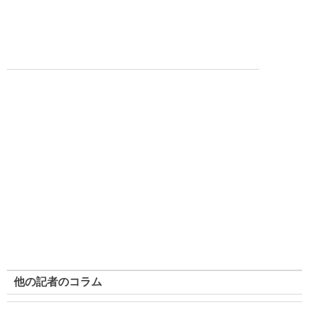
他の記者のコラム