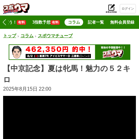
ログイン
初
マジ買う！
3指数予想
コラム
記者一覧
無料会員登録
有料
有料
トップ
コラム
スポウマチューブ
【中京記念】夏は牝馬！魅力の５２キ
ロ
2025年8月15日 22:00