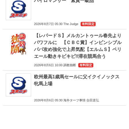
パイロマンサー 素質一級品
2026年8月7日 05:30 The Judge
有料限定
【レパードＳ】メルカントゥール春先より
パワフルに 【ＣＢＣ賞】インビンシブル
パパ攻め強化で上昇気配【エルムＳ】ペリ
エール動きキビキビ!!滞在競馬合う
2026年8月6日 10:00 調教独断
有料限定
欧州最高1歳馬セールに父イクイノックス
牝馬上場
2026年8月6日 05:30 海外ターフ事情 合田直弘