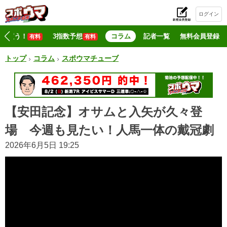
ログイン
初
マジ買う！
3指数予想
コラム
記者一覧
無料会員登録
有料
有料
トップ
コラム
スポウマチューブ
【安田記念】オサムと入矢が久々登
場 今週も見たい！人馬一体の戴冠劇
2026年6月5日 19:25