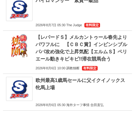
パイロマンサー 素質一級品
2026年8月7日 05:30 The Judge
有料限定
【レパードＳ】メルカントゥール春先より
パワフルに 【ＣＢＣ賞】インビンシブル
パパ攻め強化で上昇気配【エルムＳ】ペリ
エール動きキビキビ!!滞在競馬合う
2026年8月6日 10:00 調教独断
有料限定
欧州最高1歳馬セールに父イクイノックス
牝馬上場
2026年8月6日 05:30 海外ターフ事情 合田直弘