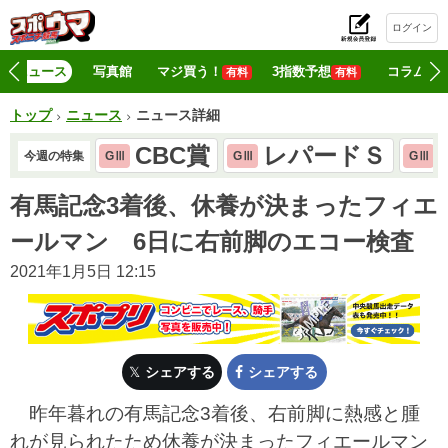
ログイン
初
ニュース
写真館
マジ買う！
3指数予想
コラム
有料
有料
トップ
ニュース
ニュース詳細
CBC賞
レパードＳ
今週の特集
GⅢ
GⅢ
GⅢ
有馬記念3着後、休養が決まったフィエ
ールマン 6日に右前脚のエコー検査
2021年1月5日 12:15
シェアする
シェアする
昨年暮れの有馬記念3着後、右前脚に熱感と腫
れが見られたため休養が決まったフィエールマン