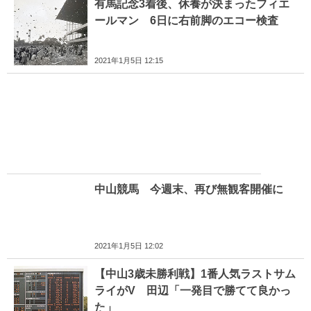
有馬記念3着後、休養が決まったフィエ
ールマン 6日に右前脚のエコー検査
2021年1月5日 12:15
中山競馬 今週末、再び無観客開催に
2021年1月5日 12:02
【中山3歳未勝利戦】1番人気ラストサム
ライがV 田辺「一発目で勝てて良かっ
た」