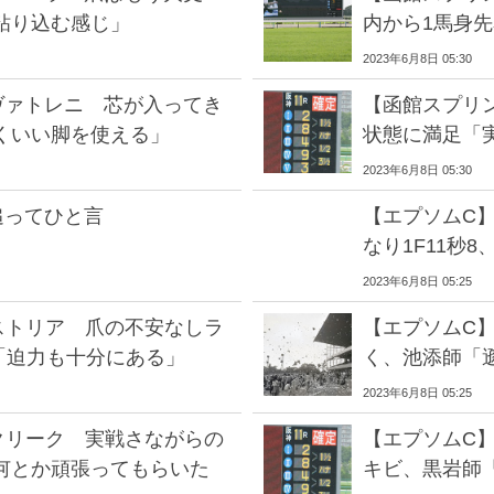
粘り込む感じ」
内から1馬身
2023年6月8日 05:30
ヴァトレニ 芯が入ってき
【函館スプリ
くいい脚を使える」
状態に満足「
2023年6月8日 05:30
追ってひと言
【エプソムC
なり1F11秒
2023年6月8日 05:25
ストリア 爪の不安なしラ
【エプソムC
師「迫力も十分にある」
く、池添師「
2023年6月8日 05:25
クリーク 実戦さながらの
【エプソムC
何とか頑張ってもらいた
キビ、黒岩師