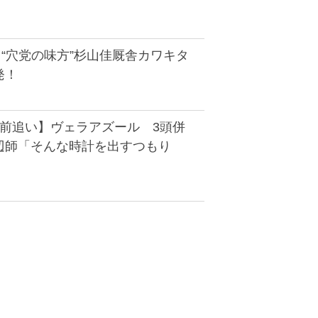
“穴党の味方”杉山佳厩舎カワキタ
発！
週前追い】ヴェラアズール 3頭併
辺師「そんな時計を出すつもり