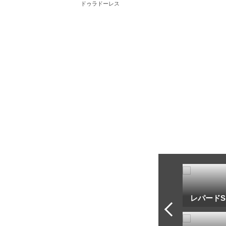
ドゥラドーレス
トフ・ルメール
安藤勝己
レパードS