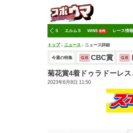
トップ
CBC賞
レパードＳ
エルムＳ
WIN5
レース情
有料
トップ
ニュース
ニュース詳細
CBC賞
今週の特集
GⅢ
GⅢ
菊花賞4着ドゥラドーレス
2023年6月8日 11:50