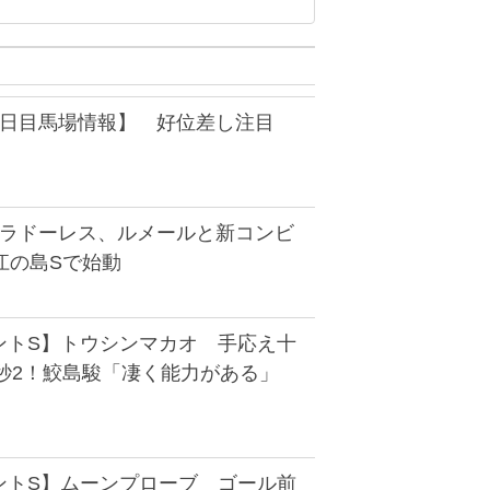
4日目馬場情報】 好位差し注目
ゥラドーレス、ルメールと新コンビ
江の島Sで始動
ントS】トウシンマカオ 手応え十
1秒2！鮫島駿「凄く能力がある」
ントS】ムーンプローブ ゴール前