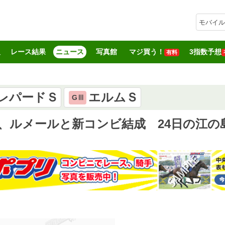
モバイル
報
レース結果
ニュース
写真館
マジ買う！
3指数予想
有料
レパードＳ
エルムＳ
GⅢ
、ルメールと新コンビ結成 24日の江の