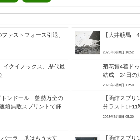
のファストフォース引退、
【大井競馬 
2023年6月8日 16:52
】イクイノックス、歴代最
菊花賞4着ド
位
結成 24日の
2023年6月8日 11:50
ブトンドール 態勢万全の
【函館スプリ
歳快速娘無敗スプリントで輝
分ラスト1F1
2023年6月8日 05:30
リバーラ 爪はもう大丈
【函館スプリ