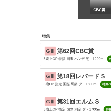
一
地方海外G1出馬表
CBC賞
特集
第62回CBC賞
GⅢ
3歳上OP 特指 国際 ハンデ 芝・1200m
第18回レパードＳ
GⅢ
3歳OP 指定 国際 馬齢 ダ・1800m
特集
第31回エルムＳ
GⅢ
3歳上OP 指定 国際 別定 ダ・1700m
特