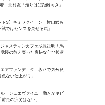
先着、北村友「走りは短距離向き」
ントS】キミワクイーン 横山武も
実戦ではセンスを見せる馬」
】ジャスティンカフェ成長証明！馬
8、我慢の教え実った豪快な伸び披露
】エアファンディタ 坂路で気分良
遜色ない仕上がり」
】ルージュエヴァイユ 動きがキビ
「前走の疲労はない」