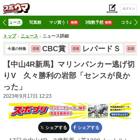
ログイン
初
ニュース
写真館
マジ買う！
3指数予想
コラム
有料
有料
トップ
ニュース
ニュース詳細
CBC賞
レパードＳ
今週の特集
GⅢ
GⅢ
GⅢ
【中山4R新馬】マリンバンカー逃げ切
りV 久々勝利の岩部「センスが良か
った」
2023年9月17日 12:23
シェアする
シェアする