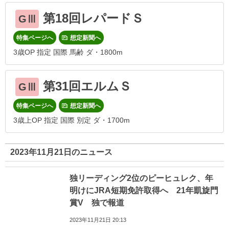
第18回レパードＳ
GⅢ
特集ページへ
想定新聞へ
3歳OP 指定 国際 馬齢 ダ・1800m
第31回エルムＳ
GⅢ
特集ページへ
想定新聞へ
3歳上OP 指定 国際 別定 ダ・1700m
2023年11月21日のニュース
独リーディング2位のピーヒュレク、年
明けにJRA短期免許取得へ 21年凱旋門
賞V 独で報道
2023年11月21日 20:13