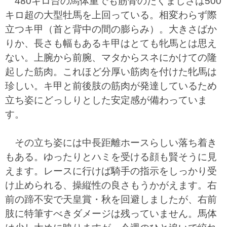
480キロ台の馬体重でも筋骨のたくましさは500
キロ超の大型牡馬を上回っている。相変わらず際
立つキ甲（首と背中の間の膨らみ）。大きさばか
りか、長さも幅もあるキ甲はとても牝馬とは思え
ない。上腕から前腕、マタからスネにかけての隆
起した筋肉。これほど分厚い筋肉を付けた牝馬は
珍しい。キ甲と前後肢の筋肉が発達しているため
立ち姿にどっしりとした安定感が備わっていま
す。
その立ち姿には中長距離ホースらしい落ち着き
もある。ゆったりとハミを受ける顔も賢そうに見
えます。レースに行けば騎手の指示をしっかり受
け止められる、操縦性の良さもうかがえます。右
前の蹄不安で天皇賞・秋を回避しましたが、右前
肢に特筆すべきダメージは残っていません。馬体