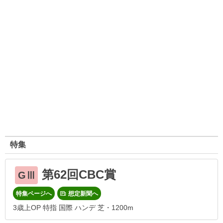
特集
第62回CBC賞
GⅢ
特集ページへ
想定新聞へ
3歳上OP 特指 国際 ハンデ 芝・1200m