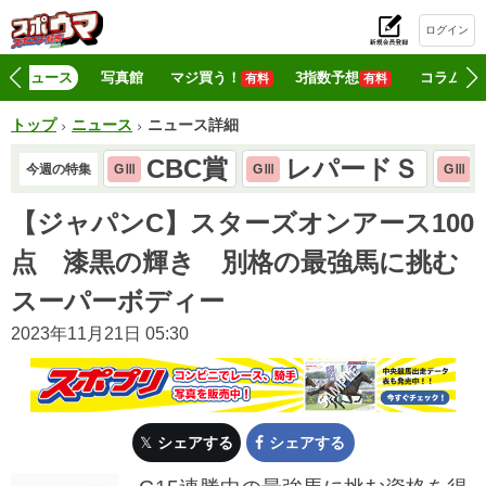
ログイン
初
ニュース
写真館
マジ買う！
3指数予想
コラム
有料
有料
トップ
ニュース
ニュース詳細
CBC賞
レパードＳ
今週の特集
GⅢ
GⅢ
GⅢ
【ジャパンC】スターズオンアース100
点 漆黒の輝き 別格の最強馬に挑む
スーパーボディー
2023年11月21日 05:30
シェアする
シェアする