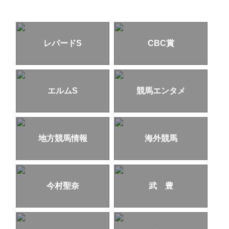
レパードS
CBC賞
エルムS
競馬エンタメ
地方競馬情報
海外競馬
今村聖奈
武 豊