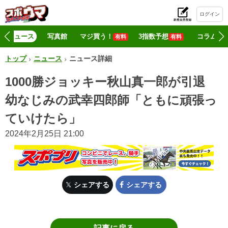
ログイン
初
ニュース
写真館
マジ買う！
3指数予想
コラム
有料
有料
トップ
ニュース
ニュース詳細
1000勝ジョッキー秋山真一郎が引退
幼なじみの武幸四郎師「ともに頑張っ
ていけたら」
2024年2月25日 21:00
シェアする
シェアする