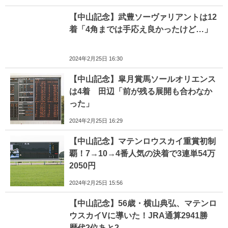
【中山記念】武豊ソーヴァリアントは12
着「4角までは手応え良かったけど…」
2024年2月25日 16:30
【中山記念】皐月賞馬ソールオリエンス
は4着 田辺「前が残る展開も合わなか
った」
2024年2月25日 16:29
【中山記念】マテンロウスカイ重賞初制
覇！7→10→4番人気の決着で3連単54万
2050円
2024年2月25日 15:56
【中山記念】56歳・横山典弘、マテンロ
ウスカイVに導いた！JRA通算2941勝
歴代2位あと2