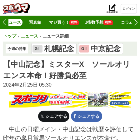
ログイン
初
ニュース
写真館
マジ買う！
3指数予想
コラム
有料
有料
トップ
ニュース
ニュース詳細
札幌記念
中京記念
今週の特集
GⅡ
GⅢ
【中山記念】ミスターX ソールオリ
エンス本命！好勝負必至
2024年2月25日 05:30
シェアする
シェアする
中山の日曜メイン・中山記念は戦歴を評価して
昨年の皐月賞馬ソールオリエンスが本命だ。