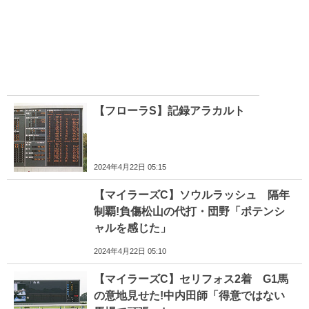
【フローラS】記録アラカルト
2024年4月22日 05:15
【マイラーズC】ソウルラッシュ 隔年
制覇!負傷松山の代打・団野「ポテンシ
ャルを感じた」
2024年4月22日 05:10
【マイラーズC】セリフォス2着 G1馬
の意地見せた!中内田師「得意ではない