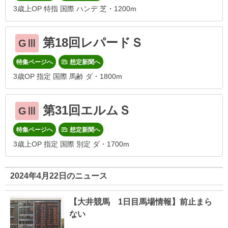
3歳上OP 特指 国際 ハンデ 芝・1200m
第18回レパードＳ
GⅢ
特集ページへ
想定新聞へ
3歳OP 指定 国際 馬齢 ダ・1800m
第31回エルムＳ
GⅢ
特集ページへ
想定新聞へ
3歳上OP 指定 国際 別定 ダ・1700m
2024年4月22日のニュース
【大井競馬 1日目馬場情報】前止まら
ない