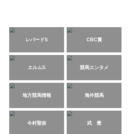
レパードS
CBC賞
エルムS
競馬エンタメ
地方競馬情報
海外競馬
今村聖奈
武 豊