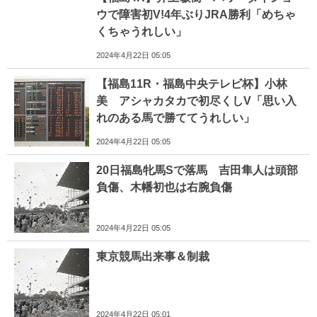
ウで障害初V!4年ぶりJRA勝利「めちゃ
くちゃうれしい」
2024年4月22日 05:05
【福島11R・福島中央テレビ杯】小林
美 アシャカタカで初尽くしV「思い入
れのある馬で勝ててうれしい」
2024年4月22日 05:05
20日福島牝馬Sで落馬 吉田隼人は頭部
負傷、木幡初也は右腕負傷
2024年4月22日 05:05
東京競馬出来事＆制裁
2024年4月22日 05:01