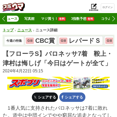
ログイン
初
ニュース
写真館
マジ買う！
3指数予想
コラム
有料
有料
トップ
ニュース
ニュース詳細
CBC賞
レパードＳ
今週の特集
GⅢ
GⅢ
GⅢ
【フローラS】バロネッサ7着 鞍上・
津村は悔しげ「今日はゲートが全て」
2024年4月22日 05:15
シェアする
シェアする
1番人気に支持されたバロネッサは7着に敗れ
た。道中は中団インでやや窮屈な追走となってし