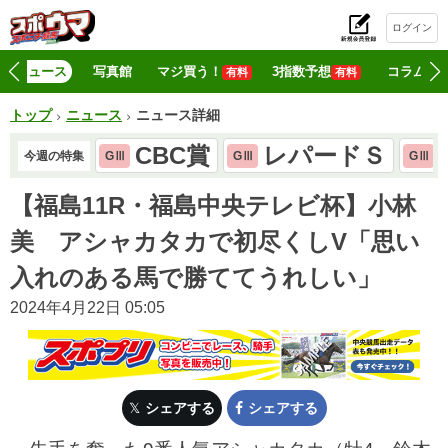
ログイン
初
ニュース
写真館
マジ買う！
3指数予想
コラム
有料
有料
トップ
ニュース
ニュース詳細
CBC賞
レパードＳ
今週の特集
GⅢ
GⅢ
GⅢ
【福島11R・福島中央テレビ杯】小林
美 アシャカタカで初尽くしV「思い
入れのある馬で勝ててうれしい」
2024年4月22日 05:05
シェアする
シェアする