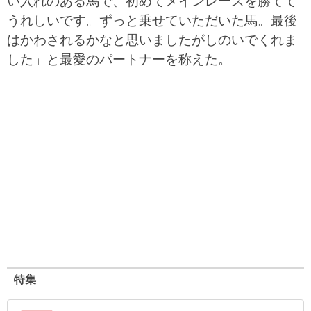
い入れのある馬で、初めてメインレースを勝てて
うれしいです。ずっと乗せていただいた馬。最後
はかわされるかなと思いましたがしのいでくれま
した」と最愛のパートナーを称えた。
特集