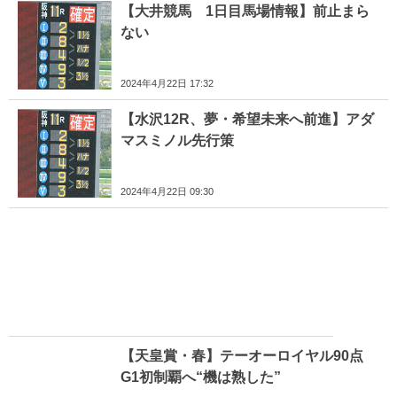
【大井競馬 1日目馬場情報】前止まら
ない
2024年4月22日 17:32
【水沢12R、夢・希望未来へ前進】アダ
マスミノル先行策
2024年4月22日 09:30
【天皇賞・春】テーオーロイヤル90点
G1初制覇へ“機は熟した”