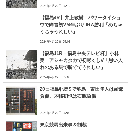
2024年4月22日 05:10
【福島4R】井上敏樹 パワータイショ
ウで障害初V!4年ぶりJRA勝利「めちゃ
くちゃうれしい」
2024年4月22日 05:05
【福島11R・福島中央テレビ杯】小林
美 アシャカタカで初尽くしV「思い入
れのある馬で勝ててうれしい」
2024年4月22日 05:05
20日福島牝馬Sで落馬 吉田隼人は頭部
負傷、木幡初也は右腕負傷
2024年4月22日 05:05
東京競馬出来事＆制裁