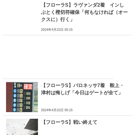
【フローラS】ラヴァンダ2着 インし
ぶとく樫切符確保「何もなければ（オー
クスに）行く」
2024年4月22日 05:15
【フローラS】バロネッサ7着 鞍上・
津村は悔しげ「今日はゲートが全て」
2024年4月22日 05:15
【フローラS】戦い終えて