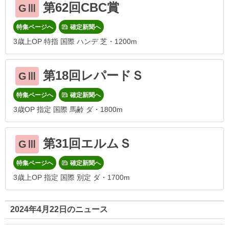
第62回CBC賞
GⅢ
特集ページへ
確定新聞へ
3歳上OP 特指 国際 ハンデ 芝・1200m
第18回レパードＳ
GⅢ
特集ページへ
確定新聞へ
3歳OP 指定 国際 馬齢 ダ・1800m
第31回エルムＳ
GⅢ
特集ページへ
確定新聞へ
3歳上OP 指定 国際 別定 ダ・1700m
2024年4月22日のニュース