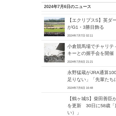
2024年7月6日のニュース
【エクリプスS】英ダ
がG1・3勝目飾る
2024年7月7日 02:11
小倉競馬場でチャリテ
キーとの握手会を開催
2024年7月6日 21:21
永野猛蔵がJRA通算1
足りない」「先輩たち
2024年7月6日 16:48
【鶴ヶ城S】柴田善臣が
を更新 30日に58歳
い）」