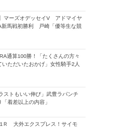
馬】マーズオデッセイV アドマイヤ
RA新馬戦初勝利 戸崎「優等生な競
RA通算100勝！「たくさんの方々
ていただいたおかげ」女性騎手2人
「ラストもいい伸び」武豊ラパンチ
り「着差以上の内容」
11Ｒ 大外エクスプレス！サイモ