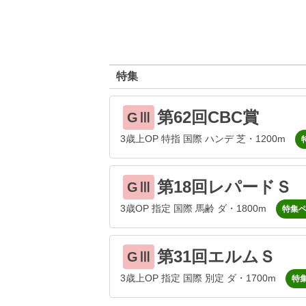
特集
第62回CBC賞
GⅢ
3歳上OP 特指 国際 ハンデ 芝・1200m
第18回レパードＳ
GⅢ
3歳OP 指定 国際 馬齢 ダ・1800m
特集
第31回エルムＳ
GⅢ
3歳上OP 指定 国際 別定 ダ・1700m
特