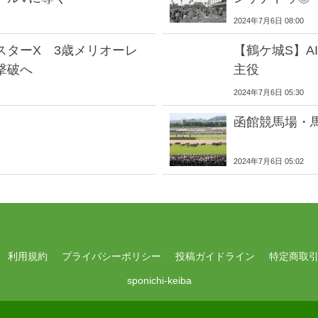
2024年7月6日 08:00
スターX 3歳メリオーレ
【鶴ケ城S】A
撃破へ
主役
2024年7月6日 05:30
函館競馬場・
2024年7月6日 05:02
利用規約
プライバシーポリシー
投稿ガイドライン
特定商取
sponichi-keiba