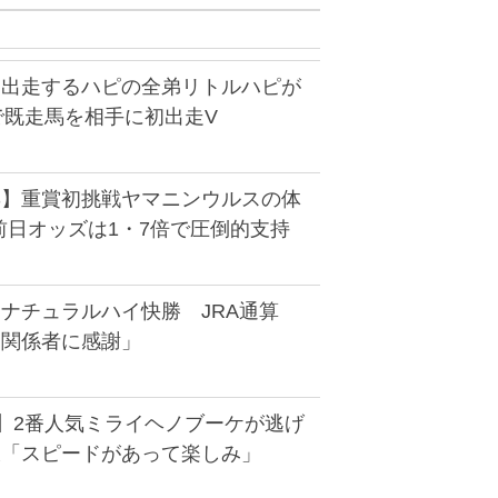
に出走するハピの全弟リトルハピが
で既走馬を相手に初出走V
S】重賞初挑戦ヤマニンウルスの体
前日オッズは1・7倍で圧倒的支持
ナチュラルハイ快勝 JRA通算
「関係者に感謝」
馬】2番人気ミライヘノブーケが逃げ
大「スピードがあって楽しみ」