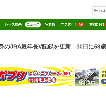
モバイル
報
レース結果
ニュース
写真館
マジ買う！
3指数予想
有料
身のJRA最年長V記録を更新 30日に58