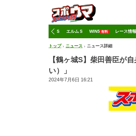
トップ
CBC賞
レパードＳ
エルムＳ
WIN5
レース情
有料
トップ
ニュース
ニュース詳細
【鶴ヶ城S】柴田善臣が自
い）」
2024年7月6日 16:21