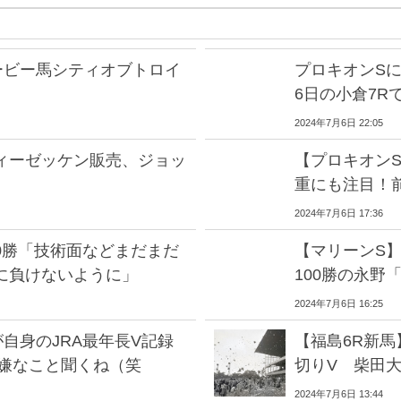
ービー馬シティオブトロイ
プロキオンS
6日の小倉7R
2024年7月6日 22:05
ィーゼッケン販売、ジョッ
【プロキオン
重にも注目！
2024年7月6日 17:36
00勝「技術面などまだまだ
【マリーンS】
に負けないように」
100勝の永野
2024年7月6日 16:25
自身のJRA最年長V記録
【福島6R新
「嫌なこと聞くね（笑
切りV 柴田
2024年7月6日 13:44