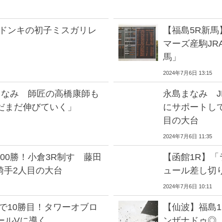
ードンキの初子ミスガリレ
【福島5R新
マーズ産駒J
馬」
2024年7月6日 13:15
島まなみ 師匠の高橋康師も
永島まなみ J
だまだ伸びていく」
にサポートし
目の大台
2024年7月6日 11:35
100勝！小倉3R制す 藤田
【函館1R】
騎手2人目の大台
ュール差し切
2024年7月6日 10:11
で10勝目！タワーオブロ
【仙波】福島
ールVに導く
ンザナドゥ◎