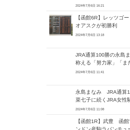
2024年7月6日 16:21
【函館6R】レッツゴ
オアスクが初勝利
2024年7月6日 13:18
JRA通算100勝の永
称える「努力家」「ま
2024年7月6日 11:41
永島まなみ JRA通算
菜七子に続くJRA女性
2024年7月6日 11:08
【函館1R】武豊 函館
ンドン産駒ラパンチュ