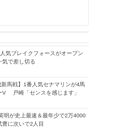
番人気ブレイクフォースがオープン
一気で差し切る
歳新馬戦】1番人気セナマリンが4馬
ーV 戸崎「センスを感じます」
英明が史上最速＆最年少で2万4000
武豊に次いで2人目