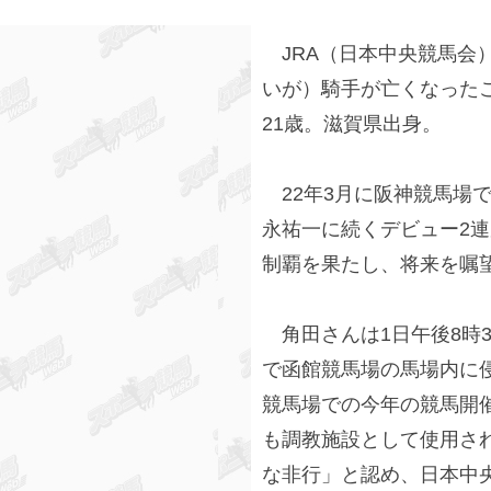
JRA（日本中央競馬会
いが）騎手が亡くなったこ
21歳。滋賀県出身。
22年3月に阪神競馬場で
永祐一に続くデビュー2連
制覇を果たし、将来を嘱
角田さんは1日午後8時
で函館競馬場の馬場内に
競馬場での今年の競馬開催
も調教施設として使用され
な非行」と認め、日本中央