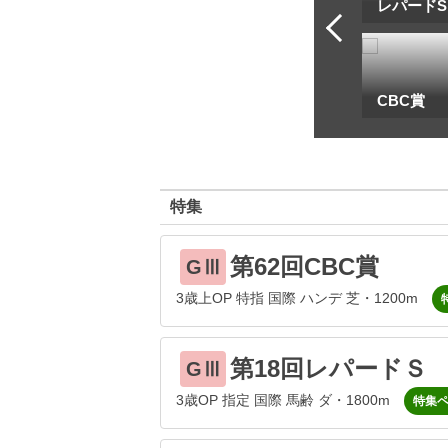
トフ・ルメール
安藤勝己
レパードS
一
地方海外G1出馬表
CBC賞
特集
第62回CBC賞
GⅢ
3歳上OP 特指 国際 ハンデ 芝・1200m
第18回レパードＳ
GⅢ
3歳OP 指定 国際 馬齢 ダ・1800m
特集