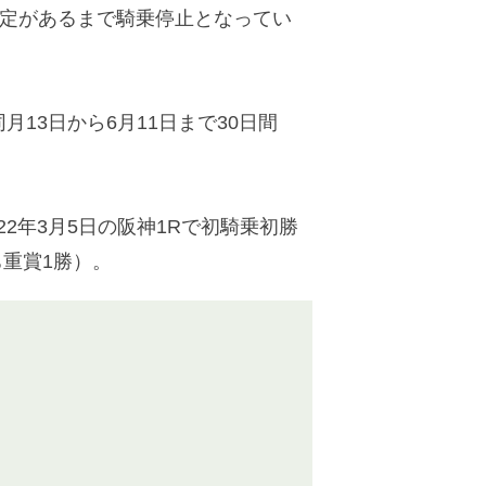
議定があるまで騎乗停止となってい
13日から6月11日まで30日間
22年3月5日の阪神1Rで初騎乗初勝
ち重賞1勝）。