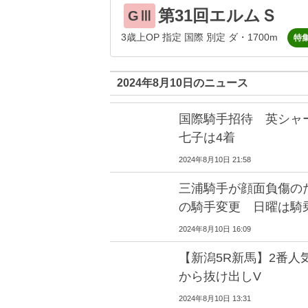
第31回エルムＳ
GⅢ
3歳上OP 指定 国際 別定 ダ・1700m
特
2024年8月10日のニュース
国際騎手招待 英シャ
七子は4着
2024年8月10日 21:58
三浦騎手が顔面負傷の
の騎手変更 日曜は騎
2024年8月10日 16:09
【新潟5R新馬】2番人
から抜け出しV
2024年8月10日 13:31