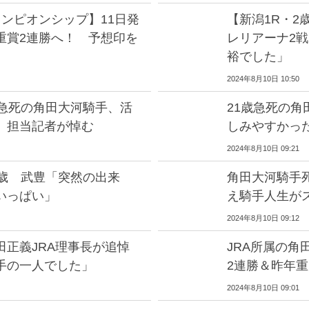
ンピオンシップ】11日発
【新潟1R・2
重賞2連勝へ！ 予想印を
レリアーナ2
裕でした」
2024年8月10日 10:50
で急死の角田大河騎手、活
21歳急死の
 担当記者が悼む
しみやすかっ
2024年8月10日 09:21
1歳 武豊「突然の出来
角田大河騎手
いっぱい」
え騎手人生が
2024年8月10日 09:12
正義JRA理事長が追悼
JRA所属の角
手の一人でした」
2連勝＆昨年重
2024年8月10日 09:01