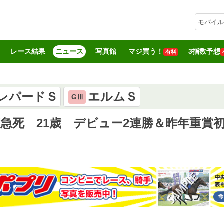
モバイル
報
レース結果
ニュース
写真館
マジ買う！
3指数予想
有料
レパードＳ
エルムＳ
GⅢ
が急死 21歳 デビュー2連勝＆昨年重賞