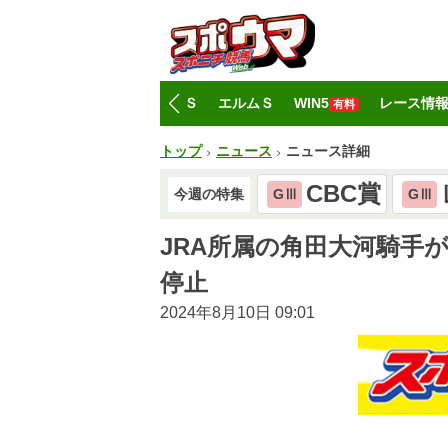
トップ
CBC賞
レパードＳ
エルムＳ
WIN5
レース情
有料
トップ
ニュース
ニュース詳細
CBC賞
今週の特集
GⅢ
GⅢ
JRA所属の角田大河騎手
停止
2024年8月10日 09:01