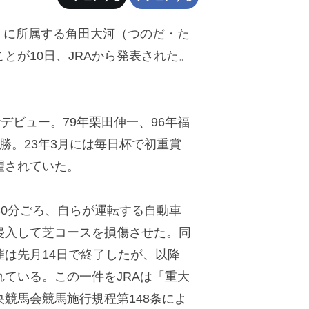
）に所属する角田大河（つのだ・た
とが10日、JRAから発表された。
デビュー。79年栗田伸一、96年福
勝。23年3月には毎日杯で初重賞
望されていた。
30分ごろ、自らが運転する自動車
侵入して芝コースを損傷させた。同
は先月14日で終了したが、以降
ている。この一件をJRAは「重大
競馬会競馬施行規程第148条によ