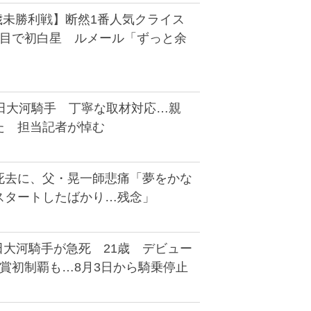
歳未勝利戦】断然1番人気クライス
戦目で初白星 ルメール「ずっと余
角田大河騎手 丁寧な取材対応…親
た 担当記者が悼む
死去に、父・晃一師悲痛「夢をかな
スタートしたばかり…残念」
田大河騎手が急死 21歳 デビュー
賞初制覇も…8月3日から騎乗停止