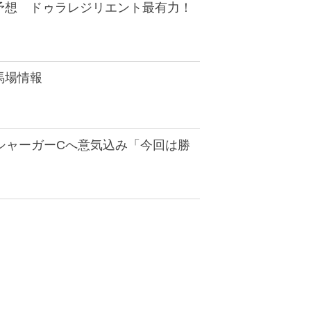
I予想 ドゥラレジリエント最有力！
馬場情報
日シャーガーCへ意気込み「今回は勝