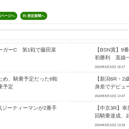
集ページへ
想定新聞へ
ーガーC 第1戦で藤田菜
【BSN賞】9
初勝利 直線
2024年8月10日 16:27
ため、騎乗予定だった6鞍
【新潟6R・2
乗予定
身差でデビュ
2024年8月10日 13:47
気ジーティーマンが2番手
【中京3R】幸
回騎乗達成、
2024年8月10日 13:29