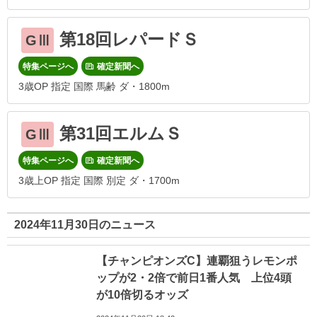
第18回レパードＳ
GⅢ
特集ページへ
確定新聞へ
3歳OP 指定 国際 馬齢 ダ・1800m
第31回エルムＳ
GⅢ
特集ページへ
確定新聞へ
3歳上OP 指定 国際 別定 ダ・1700m
2024年11月30日のニュース
【チャンピオンズC】連覇狙うレモンポ
ップが2・2倍で前日1番人気 上位4頭
が10倍切るオッズ