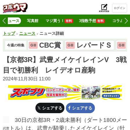
ログイン
初
ニュース
写真館
マジ買う！
3指数予想
コラム
有料
有料
トップ
ニュース
ニュース詳細
CBC賞
レパードＳ
今週の特集
GⅢ
GⅢ
GⅢ
【京都3R】武豊メイケイレインV 3戦
目で初勝利 レイデオロ産駒
2024年11月30日 11:00
シェアする
シェアする
30日の京都3R・2歳未勝利（ダート1800メー
トル）は、武豊が騎乗したメイケイレイン（牡
武豊