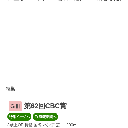
特集
第62回CBC賞
GⅢ
特集ページへ
確定新聞へ
3歳上OP 特指 国際 ハンデ 芝・1200m