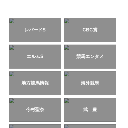
レパードS
CBC賞
エルムS
競馬エンタメ
地方競馬情報
海外競馬
今村聖奈
武 豊